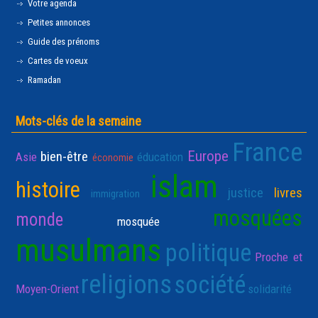
Votre agenda
Petites annonces
Guide des prénoms
Cartes de voeux
Ramadan
Mots-clés de la semaine
France
Europe
bien-être
Asie
éducation
économie
islam
histoire
justice
livres
immigration
mosquées
monde
mosquée
musulmans
politique
Proche et
religions
société
Moyen-Orient
solidarité