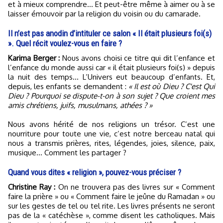
et à mieux comprendre… Et peut-être même à aimer ou à se
laisser émouvoir par la religion du voisin ou du camarade.
Il n’est pas anodin d’intituler ce salon « Il était plusieurs foi(s)
». Quel récit voulez-vous en faire ?
Karima Berger :
Nous avons choisi ce titre qui dit l’enfance et
l’enfance du monde aussi car « il était plusieurs foi(s) » depuis
la nuit des temps… L’Univers eut beaucoup d’enfants. Et,
depuis, les enfants se demandent :
« Il est où Dieu ? C'est Qui
Dieu ? Pourquoi se dispute-t-on à son sujet ? Que croient mes
amis chrétiens, juifs, musulmans, athées ? »
Nous avons hérité de nos religions un trésor. C’est une
nourriture pour toute une vie, c’est notre berceau natal qui
nous a transmis prières, rites, légendes, joies, silence, paix,
musique… Comment les partager ?
Quand vous dites « religion », pouvez-vous préciser ?
Christine Ray :
On ne trouvera pas des livres sur « Comment
faire la prière » ou « Comment faire le jeûne du Ramadan » ou
sur les gestes de tel ou tel rite. Les livres présents ne seront
pas de la « catéchèse », comme disent les catholiques. Mais