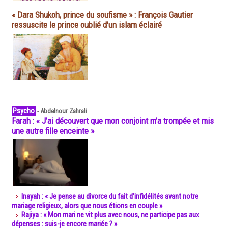
« Dara Shukoh, prince du soufisme » : François Gautier
ressuscite le prince oublié d'un islam éclairé
Psycho
-
Abdelnour Zahrali
Farah : « J’ai découvert que mon conjoint m’a trompée et mis
une autre fille enceinte »
Inayah : « Je pense au divorce du fait d’infidélités avant notre
mariage religieux, alors que nous étions en couple »
Rajiya : « Mon mari ne vit plus avec nous, ne participe pas aux
dépenses : suis-je encore mariée ? »