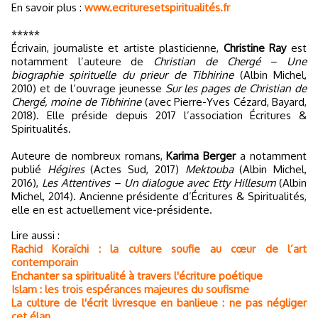
En savoir plus :
www.ecrituresetspiritualités.fr
*****
Écrivain, journaliste et artiste plasticienne,
Christine Ray
est
notamment l’auteure de
Christian de Chergé – Une
biographie spirituelle du prieur de Tibhirine
(Albin Michel,
2010) et de l’ouvrage jeunesse
Sur les pages de Christian de
Chergé, moine de Tibhirine
(avec Pierre-Yves Cézard, Bayard,
2018). Elle préside depuis 2017 l’association Écritures &
Spiritualités.
Auteure de nombreux romans,
Karima Berger
a notamment
publié
Hégires
(Actes Sud, 2017)
Mektouba
(Albin Michel,
2016),
Les Attentives – Un dialogue avec Etty Hillesum
(Albin
Michel, 2014). Ancienne présidente d’Écritures & Spiritualités,
elle en est actuellement vice-présidente.
Lire aussi :
Rachid Koraïchi : la culture soufie au cœur de l’art
contemporain
Enchanter sa spiritualité à travers l'écriture poétique
Islam : les trois espérances majeures du soufisme
La culture de l'écrit livresque en banlieue : ne pas négliger
cet élan