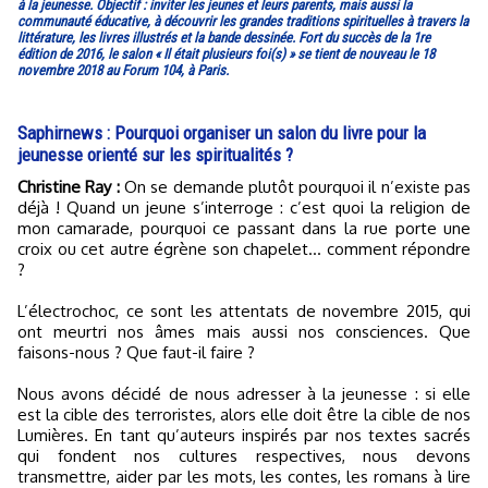
à la jeunesse. Objectif : inviter les jeunes et leurs parents, mais aussi la
communauté éducative, à découvrir les grandes traditions spirituelles à travers la
littérature, les livres illustrés et la bande dessinée. Fort du succès de la 1re
édition de 2016, le salon « Il était plusieurs foi(s) » se tient de nouveau le 18
novembre 2018 au Forum 104, à Paris.
Saphirnews : Pourquoi organiser un salon du livre pour la
jeunesse orienté sur les spiritualités ?
Christine Ray :
On se demande plutôt pourquoi il n’existe pas
déjà ! Quand un jeune s’interroge : c’est quoi la religion de
mon camarade, pourquoi ce passant dans la rue porte une
croix ou cet autre égrène son chapelet… comment répondre
?
L’électrochoc, ce sont les attentats de novembre 2015, qui
ont meurtri nos âmes mais aussi nos consciences. Que
faisons-nous ? Que faut-il faire ?
Nous avons décidé de nous adresser à la jeunesse : si elle
est la cible des terroristes, alors elle doit être la cible de nos
Lumières. En tant qu’auteurs inspirés par nos textes sacrés
qui fondent nos cultures respectives, nous devons
transmettre, aider par les mots, les contes, les romans à lire