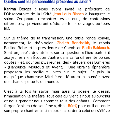
Quelles sont les personnalités présentes au salon ?
Karima Berger :
Nous avons invité le président de
l’Observatoire de la laïcité
Jean-Louis Bianco
à inaugurer le
salon. On pourra rencontrer les auteurs, de confessions
différentes, qui viendront dédicacer leurs ouvrages ou leurs
BD.
Sur le thème de la transmission, une table ronde convie,
notamment, le théologien
Ghaleb Bencheikh,
le rabbin
Pauline Bebe et la présidente de Coexister
Radia Bakkouch.
Sont organisés des ateliers sur la question « Dieu parle-t-il
aux jeunes ? », « Écouter l’autre dans sa foi différente ou ses
doutes » et, pour les plus jeunes, des « ateliers des Lumières
» (Hanoukka, Mouloud et Avent)... Une librairie éphémère
proposera les meilleurs livres sur le sujet. Et puis la
magnifique chanteuse Mitchélée clôturera la journée avec
des chants spirituels du monde.
C’est à la fois le savoir mais aussi la poésie, le dessin,
l'imagination, le théâtre, tout cela qui vient à nous aujourd'hui
et nous grandit : nous sommes tous des enfants ! Comment
forger l’« oiseau de son âme », disait
Rûmî,
pour qu’il entende
son propre chant et ainsi mieux s’accorder à celui qui s’élève