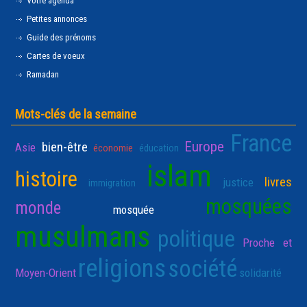
Votre agenda
Petites annonces
Guide des prénoms
Cartes de voeux
Ramadan
Mots-clés de la semaine
France
Europe
bien-être
Asie
économie
éducation
islam
histoire
livres
justice
immigration
mosquées
monde
mosquée
musulmans
politique
Proche et
religions
société
Moyen-Orient
solidarité