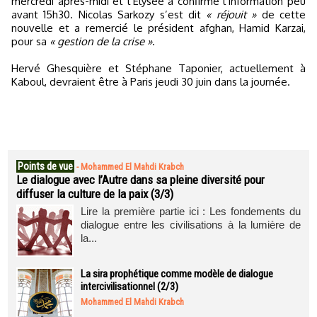
mercredi après-midi et l’Elysée a confirmé l’information peu
avant 15h30. Nicolas Sarkozy s’est dit
« réjouit »
de cette
nouvelle et a remercié le président afghan, Hamid Karzai,
pour sa
« gestion de la crise »
.
Hervé Ghesquière et Stéphane Taponier, actuellement à
Kaboul, devraient être à Paris jeudi 30 juin dans la journée.
Points de vue
-
Mohammed El Mahdi Krabch
Le dialogue avec l’Autre dans sa pleine diversité pour
diffuser la culture de la paix (3/3)
Lire la première partie ici : Les fondements du
dialogue entre les civilisations à la lumière de
la...
La sira prophétique comme modèle de dialogue
intercivilisationnel (2/3)
Mohammed El Mahdi Krabch