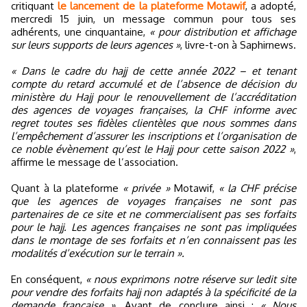
critiquant
le lancement de la plateforme Motawif
, a adopté,
mercredi 15 juin, un message commun pour tous ses
adhérents, une cinquantaine,
« pour distribution et affichage
sur leurs supports de leurs agences »
, livre-t-on à Saphirnews.
« Dans le cadre du hajj de cette année 2022 – et tenant
compte du retard accumulé et de l’absence de décision du
ministère du Hajj pour le renouvellement de l’accréditation
des agences de voyages françaises, la CHF informe avec
regret toutes ses fidèles clientèles que nous sommes dans
l’empêchement d’assurer les inscriptions et l’organisation de
ce noble évènement qu’est le Hajj pour cette saison 2022 »
,
affirme le message de l’association.
Quant à la plateforme
« privée »
Motawif,
« la CHF précise
que les agences de voyages françaises ne sont pas
partenaires de ce site et ne commercialisent pas ses forfaits
pour le hajj. Les agences françaises ne sont pas impliquées
dans le montage de ses forfaits et n’en connaissent pas les
modalités d’exécution sur le terrain ».
En conséquent,
« nous exprimons notre réserve sur ledit site
pour vendre des forfaits hajj non adaptés à la spécificité de la
demande française »
. Avant de conclure ainsi :
« Nous