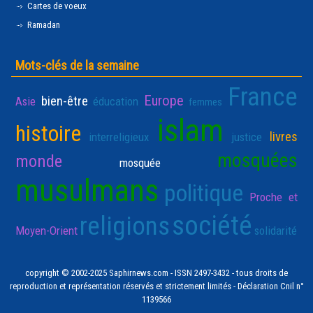
Cartes de voeux
Ramadan
Mots-clés de la semaine
France
Europe
bien-être
Asie
éducation
femmes
islam
histoire
livres
interreligieux
justice
mosquées
monde
mosquée
musulmans
politique
Proche et
société
religions
Moyen-Orient
solidarité
copyright © 2002-2025 Saphirnews.com - ISSN 2497-3432 - tous droits de
reproduction et représentation réservés et strictement limités - Déclaration Cnil n°
1139566