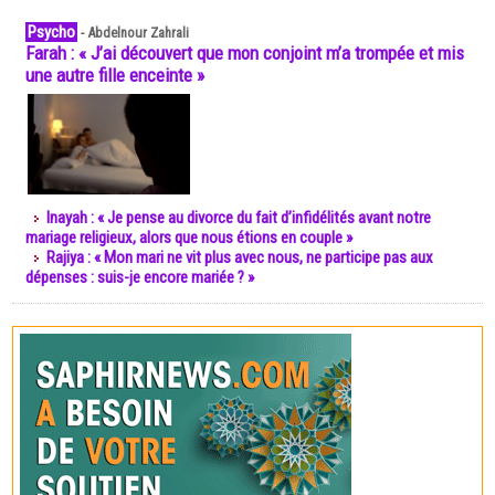
Psycho
-
Abdelnour Zahrali
Farah : « J’ai découvert que mon conjoint m’a trompée et mis
une autre fille enceinte »
Inayah : « Je pense au divorce du fait d’infidélités avant notre
mariage religieux, alors que nous étions en couple »
Rajiya : « Mon mari ne vit plus avec nous, ne participe pas aux
dépenses : suis-je encore mariée ? »