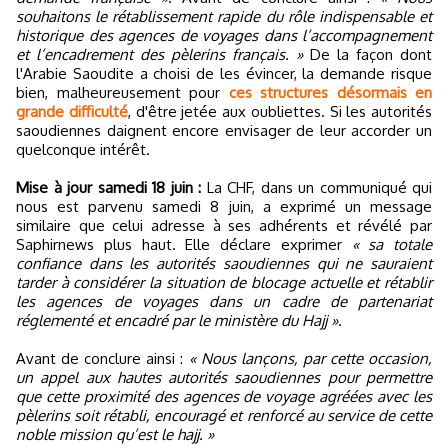
souhaitons le rétablissement rapide du rôle indispensable et
historique des agences de voyages dans l’accompagnement
et l’encadrement des pèlerins français. »
De la façon dont
l'Arabie Saoudite a choisi de les évincer, la demande risque
bien, malheureusement pour
ces structures désormais en
grande difficulté
, d'être jetée aux oubliettes. Si les autorités
saoudiennes daignent encore envisager de leur accorder un
quelconque intérêt.
Mise à jour samedi 18 juin :
La CHF, dans un communiqué qui
nous est parvenu samedi 8 juin, a exprimé un message
similaire que celui adresse à ses adhérents et révélé par
Saphirnews plus haut. Elle déclare exprimer
« sa totale
confiance dans les autorités saoudiennes qui ne sauraient
tarder à considérer la situation de blocage actuelle et rétablir
les agences de voyages dans un cadre de partenariat
réglementé et encadré par le ministère du Hajj »
.
Avant de conclure ainsi :
« Nous lançons, par cette occasion,
un appel aux hautes autorités saoudiennes pour permettre
que cette proximité des agences de voyage agréées avec les
pèlerins soit rétabli, encouragé et renforcé au service de cette
noble mission qu’est le hajj. »