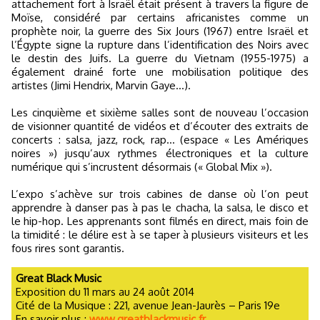
attachement fort à Israël était présent à travers la figure de
Moïse, considéré par certains africanistes comme un
prophète noir, la guerre des Six Jours (1967) entre Israël et
l’Égypte signe la rupture dans l’identification des Noirs avec
le destin des Juifs. La guerre du Vietnam (1955-1975) a
également drainé forte une mobilisation politique des
artistes (Jimi Hendrix, Marvin Gaye…).
Les cinquième et sixième salles sont de nouveau l’occasion
de visionner quantité de vidéos et d’écouter des extraits de
concerts : salsa, jazz, rock, rap… (espace « Les Amériques
noires ») jusqu’aux rythmes électroniques et la culture
numérique qui s’incrustent désormais (« Global Mix »).
L’expo s’achève sur trois cabines de danse où l’on peut
apprendre à danser pas à pas le chacha, la salsa, le disco et
le hip-hop. Les apprenants sont filmés en direct, mais foin de
la timidité : le délire est à se taper à plusieurs visiteurs et les
fous rires sont garantis.
Great Black Music
Exposition du 11 mars au 24 août 2014
Cité de la Musique : 221, avenue Jean-Jaurès – Paris 19e
En savoir plus :
www.greatblackmusic.fr