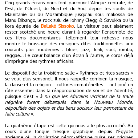
Cinq grands écrans nous font parcourir l’Afrique centrale, de
l’Est, de l’Ouest, du Nord et du Sud, depuis les soufis de
Mauritanie ou du Mozambique jusqu’au soul makossa de
Manu Dibango, le rock zulu de Johnny Clegg & Savukka ou la
kora épurée de
Ballaké Sissoko
. Le visiteur peut aisément
rester scotché une heure durant à regarder l’ensemble de
ces films documentaires, tellement leur richesse nous
montre le brassage des musiques dites traditionnelles aux
courants plus modernes : blues, jazz, funk, soul, rumba,
reggae... Le cœur balance d’un écran à l’autre, le corps déjà
s’imprègne des rythmes africains.
Le dispositif de la troisième salle « Rythmes et rites sacrés »
se veut plus sensoriel. Il nous rappelle combien la musique,
la danse et la religion – cultures immatérielles – ont joué un
rôle essentiel dans la réappropriation de soi et de l'identité,
puisque c’est
« à nu que les Africains victimes de la traite
négrière furent débarqués dans le Nouveau Monde,
dépouillés des objets et des liens sociaux leur permettant de
faire culture »
.
La quatrième étape est celle qui nous a le plus accroché. Au
cours d’une longue fresque graphique, depuis l’Égypte
ancienne où la civilisation négro-africaine puise ses origines