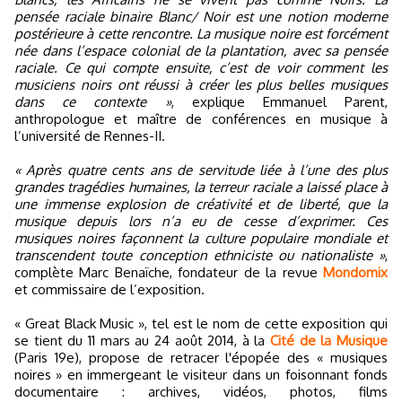
pensée raciale binaire Blanc/ Noir est une notion moderne
postérieure à cette rencontre. La musique noire est forcément
née dans l’espace colonial de la plantation, avec sa pensée
raciale. Ce qui compte ensuite, c’est de voir comment les
musiciens noirs ont réussi à créer les plus belles musiques
dans ce contexte »
, explique Emmanuel Parent,
anthropologue et maître de conférences en musique à
l’université de Rennes-II.
« Après quatre cents ans de servitude liée à l’une des plus
grandes tragédies humaines, la terreur raciale a laissé place à
une immense explosion de créativité et de liberté, que la
musique depuis lors n’a eu de cesse d’exprimer. Ces
musiques noires façonnent la culture populaire mondiale et
transcendent toute conception ethniciste ou nationaliste »
,
complète Marc Benaïche, fondateur de la revue
Mondomix
et commissaire de l’exposition.
« Great Black Music », tel est le nom de cette exposition qui
se tient du 11 mars au 24 août 2014, à la
Cité de la Musique
(Paris 19e), propose de retracer l'épopée des « musiques
noires » en immergeant le visiteur dans un foisonnant fonds
documentaire : archives, vidéos, photos, films