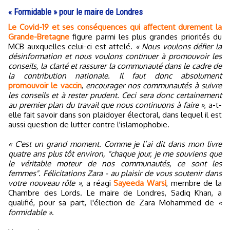
« Formidable » pour le maire de Londres
Le Covid-19 et ses conséquences qui affectent durement la
Grande-Bretagne
figure parmi les plus grandes priorités du
MCB auxquelles celui-ci est attelé.
« Nous voulons défier la
désinformation et nous voulons continuer à promouvoir les
conseils, la clarté et rassurer la communauté dans le cadre de
la contribution nationale. Il faut donc absolument
promouvoir le vaccin
,
encourager nos communautés à suivre
les conseils et à rester prudent. Ceci sera donc certainement
au premier plan du travail que nous continuons à faire »
, a-t-
elle fait savoir dans son plaidoyer électoral, dans lequel il est
aussi question de lutter contre l'islamophobie.
« C'est un grand moment. Comme je l’ai dit dans mon livre
quatre ans plus tôt environ, "chaque jour, je me souviens que
le véritable moteur de nos communautés, ce sont les
femmes". Félicitations Zara - au plaisir de vous soutenir dans
votre nouveau rôle »
, a réagi
Sayeeda Warsi
, membre de la
Chambre des Lords. Le maire de Londres, Sadiq Khan, a
qualifié, pour sa part, l'élection de Zara Mohammed de
«
formidable »
.