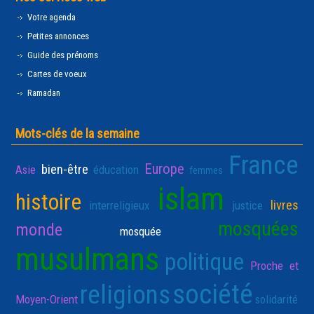
Votre agenda
Petites annonces
Guide des prénoms
Cartes de voeux
Ramadan
Mots-clés de la semaine
France
Europe
bien-être
Asie
éducation
femmes
islam
histoire
livres
interreligieux
justice
mosquées
monde
mosquée
musulmans
politique
Proche et
société
religions
Moyen-Orient
solidarité