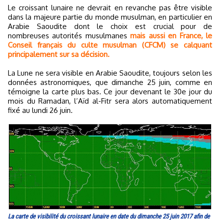
Le croissant lunaire ne devrait en revanche pas être visible
dans la majeure partie du monde musulman, en particulier en
Arabie Saoudite dont le choix est crucial pour de
nombreuses autorités musulmanes
mais aussi en France, le
Conseil français du culte musulman (CFCM) se calquant
principalement sur sa décision.
La Lune ne sera visible en Arabie Saoudite, toujours selon les
données astronomiques, que dimanche 25 juin, comme en
témoigne la carte plus bas. Ce jour devenant le 30e jour du
mois du Ramadan, l’Aïd al-Fitr sera alors automatiquement
fixé au lundi 26 juin.
La carte de visibilité du croissant lunaire en date du dimanche 25 juin 2017 afin de