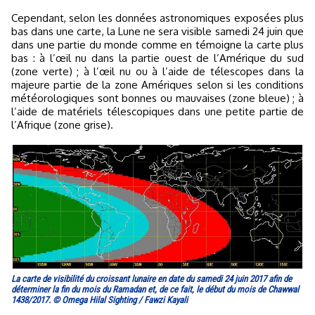
Cependant, selon les données astronomiques exposées plus
bas dans une carte, la Lune ne sera visible samedi 24 juin que
dans une partie du monde comme en témoigne la carte plus
bas : à l’œil nu dans la partie ouest de l’Amérique du sud
(zone verte) ; à l’œil nu ou à l’aide de télescopes dans la
majeure partie de la zone Amériques selon si les conditions
météorologiques sont bonnes ou mauvaises (zone bleue) ; à
l’aide de matériels télescopiques dans une petite partie de
l’Afrique (zone grise).
La carte de visibilité du croissant lunaire en date du samedi 24 juin 2017 afin de
déterminer la fin du mois du Ramadan et, de ce fait, le début du mois de Chawwal
1438/2017. © Omega Hilal Sighting / Fawzi Kayali