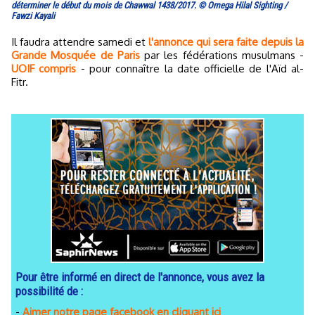
déterminer le début du mois de Chawwal 1438/2017. © Omega Hilal Sighting /
Fawzi Kayali
Il faudra attendre samedi et
l'annonce qui sera faite depuis la
Grande Mosquée de Paris
par les fédérations musulmans -
UOIF compris
- pour connaître la date officielle de l'Aïd al-
Fitr.
Pour être informé en direct de l'annonce, vous avez la
possibilité de :
-
Aimer notre page facebook en cliquant ici