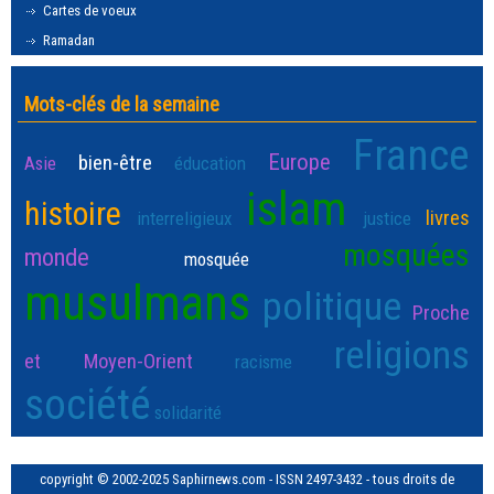
Cartes de voeux
Ramadan
Mots-clés de la semaine
France
Europe
bien-être
Asie
éducation
islam
histoire
livres
interreligieux
justice
mosquées
monde
mosquée
musulmans
politique
Proche
religions
et Moyen-Orient
racisme
société
solidarité
copyright © 2002-2025 Saphirnews.com - ISSN 2497-3432 - tous droits de