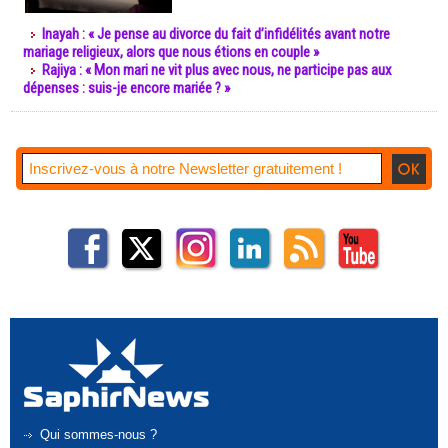
Inayah : « Je pense au divorce du fait d’infidélités avant notre
mariage religieux, alors que nous étions en couple »
Rajiya : « Mon mari ne vit plus avec nous, ne participe pas aux
dépenses : suis-je encore mariée ? »
Qui sommes-nous ?