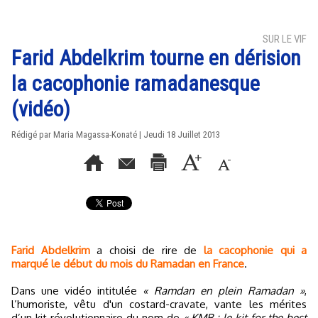
SUR LE VIF
Farid Abdelkrim tourne en dérision
la cacophonie ramadanesque
(vidéo)
Rédigé par Maria Magassa-Konaté | Jeudi 18 Juillet 2013
Farid Abdelkrim
a choisi de rire de
la cacophonie qui a
marqué le début du mois du Ramadan en France
.
Dans une vidéo intitulée
« Ramdan en plein Ramadan »
,
l’humoriste, vêtu d'un costard-cravate, vante les mérites
d’un kit révolutionnaire du nom de
« KMB : le kit for the best