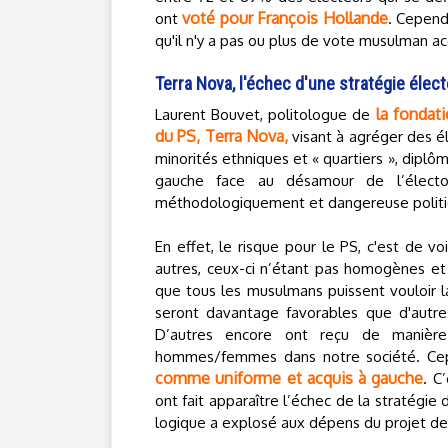
voté pour François Hollande
ont
. Cepend
qu'il n'y a pas ou plus de vote musulman ac
Terra Nova, l'échec d'une stratégie élect
la fondati
Laurent Bouvet, politologue de
du PS, Terra Nova,
visant à agréger des éle
minorités ethniques et « quartiers », diplô
gauche face au désamour de l’élector
méthodologiquement et dangereuse polit
En effet, le risque pour le PS, c'est de v
autres, ceux-ci n’étant pas homogènes et d
que tous les musulmans puissent vouloir l
seront davantage favorables que d'autr
D’autres encore ont reçu de manière p
hommes/femmes dans notre société. Cep
comme uniforme et acquis à gauche
. C
ont fait apparaître l’échec de la stratégi
logique a explosé aux dépens du projet de c