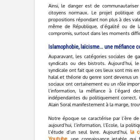
Ainsi, le danger est de communautarise
citoyens normaux. Le projet politique 
propositions répondant non plus à des vale
même de République, d’égalité ou de laï
compromis, surtout dans les moments diffic
Islamophobie, laïcisme... une méfiance c
Auparavant, les catégories sociales de ga
syndicats ou des bistrots. Aujourd’hui, 
syndicale ont fait que ces lieux sont mis e
halal et théorie du genre sont devenus un 
sociaux ont certainement eu un rôle importa
l’information, la méfiance à l’égard des
indépendantes du politiquement correct. Ce
Alain Soral manifestement à la marge, trou
Notre époque se caractérise par l’ère d
aujourd’hui, l’information, l’Ecole, la polit
la c
l’étude d’un seul livre. Aujourd’hui,
Youtube
, une connaissance jetable qui 