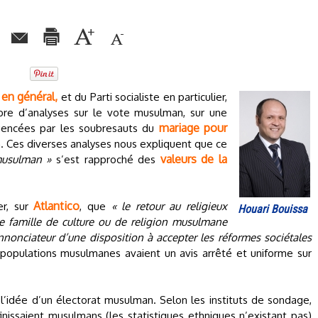
 en général,
et du Parti socialiste en particulier,
bre d’analyses sur le vote musulman, sur une
mariage pour
fluencées par les soubresauts du
in. Ces diverses analyses nous expliquent que ce
valeurs de la
 musulman »
s’est rapproché des
Atlantico
er, sur
, que
« le retour au religieux
Houari Bouissa
e famille de culture ou de religion musulmane
annonciateur d’une disposition à accepter les réformes sociétales
populations musulmanes avaient un avis arrêté et uniforme sur
r l’idée d’un électorat musulman. Selon les instituts de sondage,
nissaient musulmans (les statistiques ethniques n’existant pas)