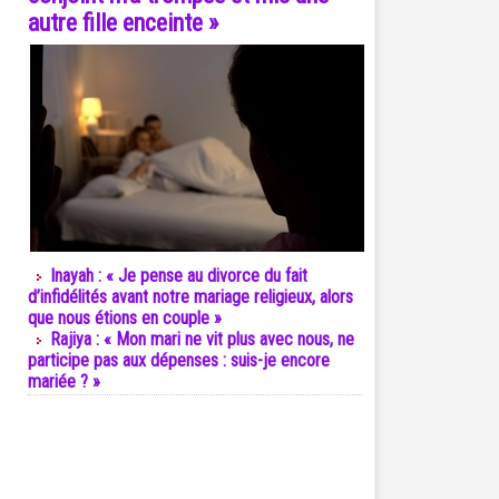
autre fille enceinte »
Inayah : « Je pense au divorce du fait
d’infidélités avant notre mariage religieux, alors
que nous étions en couple »
Rajiya : « Mon mari ne vit plus avec nous, ne
participe pas aux dépenses : suis-je encore
mariée ? »