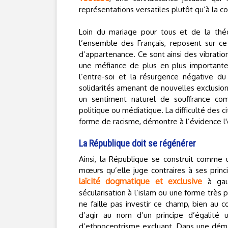
représentations versatiles plutôt qu’à la con
Loin du mariage pour tous et de la thé
l’ensemble des Français, reposent sur c
d’appartenance. Ce sont ainsi des vibrati
une méfiance de plus en plus importantes 
l’entre-soi et la résurgence négative 
solidarités amenant de nouvelles exclusio
un sentiment naturel de souffrance co
politique ou médiatique. La difficulté des
forme de racisme, démontre à l’évidence l
La République doit se régénérer
Ainsi, la République se construit comme 
mœurs qu’elle juge contraires à ses prin
laïcité dogmatique et exclusive
à gauc
sécularisation à l’islam ou une forme très p
ne faille pas investir ce champ, bien au c
d’agir au nom d’un principe d’égalité u
d’ethnocentrisme excluant. Dans une démocr