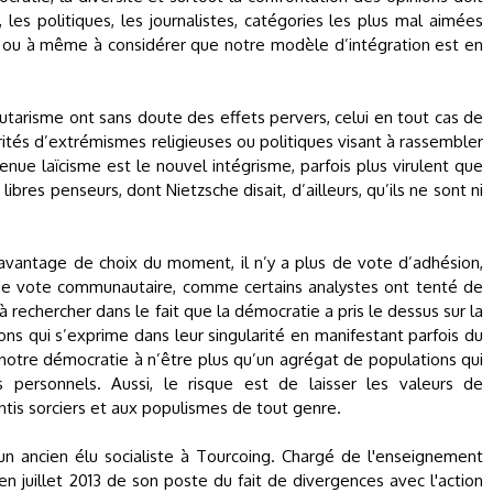
s, les politiques, les journalistes, catégories les plus mal aimées
er ou à même à considérer que notre modèle d’intégration est en
arisme ont sans doute des effets pervers, celui en tout cas de
rités d’extrémismes religieuses ou politiques visant à rassembler
nue laïcisme est le nouvel intégrisme, parfois plus virulent que
libres penseurs, dont Nietzsche disait, d’ailleurs, qu’ils ne sont ni
avantage de choix du moment, il n’y a plus de vote d’adhésion,
de vote communautaire, comme certains analystes ont tenté de
 à rechercher dans le fait que la démocratie a pris le dessus sur la
ions qui s’exprime dans leur singularité en manifestant parfois du
otre démocratie à n’être plus qu’un agrégat de populations qui
s personnels. Aussi, le risque est de laisser les valeurs de
ntis sorciers et aux populismes de tout genre.
 un ancien élu socialiste à Tourcoing. Chargé de l'enseignement
 en juillet 2013 de son poste du fait de divergences avec l'action