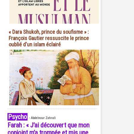
« Dara Shukoh, prince du soufisme » :
François Gautier ressuscite le prince
oublié d'un islam éclairé
Psycho
-
Abdelnour Zahrali
Farah : « J’ai découvert que mon
conjoint m’a trompée et mis une