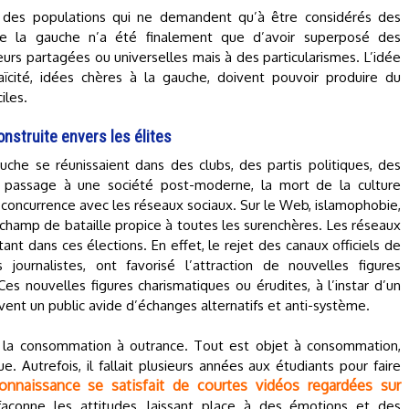
r des populations qui ne demandent qu’à être considérés des
de la gauche n’a été finalement que d’avoir superposé des
urs partagées ou universelles mais à des particularismes. L’idée
cité, idées chères à la gauche, doivent pouvoir produire du
iles.
onstruite envers les élites
uche se réunissaient dans des clubs, des partis politiques, des
le passage à une société post-moderne, la mort de la culture
n concurrence avec les réseaux sociaux. Sur le Web, islamophobie,
champ de bataille propice à toutes les surenchères. Les réseaux
nt dans ces élections. En effet, le rejet des canaux officiels de
 journalistes, ont favorisé l’attraction de nouvelles figures
s nouvelles figures charismatiques ou érudites, à l’instar d’un
vent un public avide d’échanges alternatifs et anti-système.
e la consommation à outrance. Tout est objet à consommation,
ique. Autrefois, il fallait plusieurs années aux étudiants pour faire
onnaissance se satisfait de courtes vidéos regardées sur
façonne les attitudes, laissant place à des émotions et des