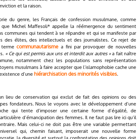
viction et la raison.
orie du genre, les Français de confession musulmane, comme
e que Michel Maffesoli* appelle la réémergence du sentiment
ons communes qui tendent à se répandre et qui se manifeste par
des élites, des intellectuels et des journalistes. Ce rejet de
communautarisme
du terme
a fini par provoquer de nouvelles
ns.
« Ce qui est permis aux uns et interdit aux autres »
a fait naître
mmune, notamment chez les populations sans représentation
 citoyens musulmans à faire accepter que l’islamophobie cache une
hiérarchisation des minorités visibles
'existence d’une
.
un lieu de conservation qui exclut de fait des opinions ou des
cipes fondateurs. Nous le voyons avec le développement d’une
he qui tente d’imposer une certaine forme d’égalité, de
articulière d’émancipation des femmes. Il ne faut pas lire ici qu’il
ontraire. Mais celui-ci ne doit pas être une variable permettant
niversel qui, chemin faisant, imposerait une nouvelle forme
atie, la diversité et surtout la confrontation des opinions doit