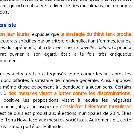
ant, quand on observe la diversité des musulmans, on remarque
quis.
oraliste
on Jean Jaurès
la stratégie du think tank proche
, explique que
ctorats spécifiés par un critère d'identification (femmes, jeunes,
més du supérieur…) afin de créer une
« nouvelle coalition »
pour la
at ouvrier à son égard, était à la fois très critiquable
iquement.
oir ces « électorats » catégorisés se détourner les uns après les
onc difficiles à satisfaire de manière générale. Ainsi, supposer
a même chose et pensent à l'identique n'a aucun sens. Certains
des mesures visant à lutter contre les discriminations
es à
.
ositive les propositions visant à réduire les inégalités
considérer l’électorat musulman
endant, il y a un risque de
’est ce qui s’est produit aux élections municipales de 2014. Elles
e de Terra Nova face aux mesures sociétales. Autrement dit, cette
ivilisation porté par Hollande.