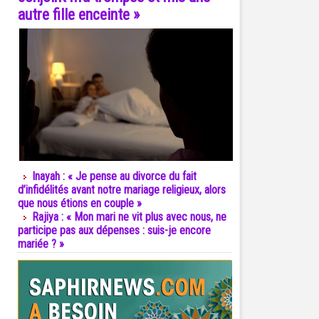
autre fille enceinte »
Inayah : « Je pense au divorce du fait
d’infidélités avant notre mariage religieux, alors
que nous étions en couple »
Rajiya : « Mon mari ne vit plus avec nous, ne
participe pas aux dépenses : suis-je encore
mariée ? »