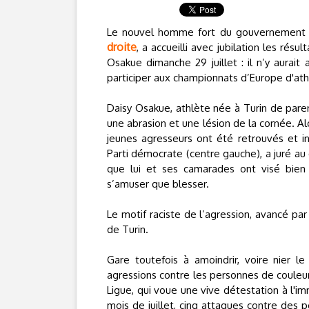
Le nouvel homme fort du gouvernement ita
droite
, a accueilli avec jubilation les résu
Osakue dimanche 29 juillet : il n’y aurait
participer aux championnats d’Europe d'athl
Daisy Osakue, athlète née à Turin de paren
une abrasion et une lésion de la cornée. Alor
jeunes agresseurs ont été retrouvés et int
Parti démocrate (centre gauche), a juré au
que lui et ses camarades ont visé bien 
s’amuser que blesser.
Le motif raciste de l’agression, avancé pa
de Turin.
Gare toutefois à amoindrir, voire nier l
agressions contre les personnes de couleur 
Ligue, qui voue une vive détestation à l'imm
mois de juillet, cinq attaques contre des 