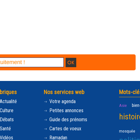
briques
Nos services web
Mots-clé
Actualité
Votre agenda
bien
Asie
Culture
Petites annonces
histoir
Débats
Guide des prénoms
Santé
Cartes de voeux
mosquée
Vidéos
Ramadan