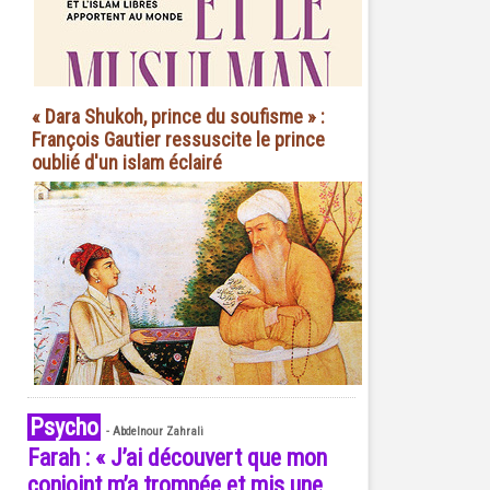
« Dara Shukoh, prince du soufisme » :
François Gautier ressuscite le prince
oublié d'un islam éclairé
Psycho
-
Abdelnour Zahrali
Farah : « J’ai découvert que mon
conjoint m’a trompée et mis une