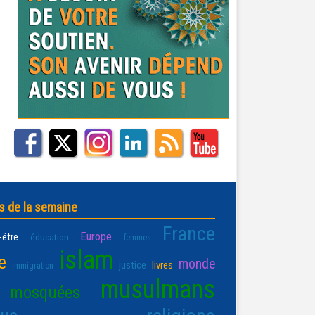
s de la semaine
France
Europe
-être
éducation
femmes
islam
e
monde
justice
livres
immigration
musulmans
mosquées