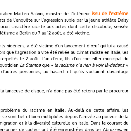
issu de l'extrême
lien Matteo Salvini, ministre de l’Intérieur
ltats de l’enquête sur l’agression subie par la jeune athlète Daisy
 aucun caractère raciste aux actes dont cette discobole, sensée
étisme à Berlin du 7 au 12 août, a été victime.
ts nigériens, a été victime d'un lancement d’œuf qui lui a causé
s que l'agression a vite été reliée au climat raciste en Italie, les
erpellés le 2 août. L'un d'eux, fils d’un conseiller municipal du
 quotidien
La Stampa
que
« le racisme n’a rien à voir là-dedans »
,
d'autres personnes, au hasard, et qu’ils voulaient davantage
r la lanceuse de disque, n’a donc pas été retenu par le procureur
e problème du racisme en Italie. Au-delà de cette affaire, les
se sont bel et bien multipliées depuis l’arrivée au pouvoir de la
igration et à la diversité culturelle en Italie. Dans le courant du
personnes de couleur ont été enregistrées dans les Abruzzes, en