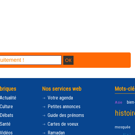
briques
Nos services web
Mots-clé
Actualité
Votre agenda
bien
Asie
Culture
Petites annonces
histoir
Débats
Guide des prénoms
Santé
Cartes de voeux
mosquée
Vidéos
Ramadan