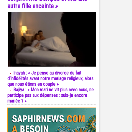
autre fille enceinte »
Inayah : « Je pense au divorce du fait
d’infidélités avant notre mariage religieux, alors
que nous étions en couple »
Rajiya : « Mon mari ne vit plus avec nous, ne
participe pas aux dépenses : suis-je encore
mariée ? »