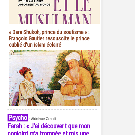
« Dara Shukoh, prince du soufisme » :
François Gautier ressuscite le prince
oublié d'un islam éclairé
Psycho
-
Abdelnour Zahrali
Farah : « J’ai découvert que mon
conjoint m’a trompée et mis une