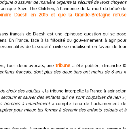
origine d’assurer de manière urgente la sécurité de leurs citoyens
britannique Save The Children, à l’annonce de la mort du bébé de
oindre Daesh en 2015 et que la Grande-Bretagne refuse
sans français de Daesh est une épineuse question qui se pose
. En France, face à la frilosité du gouvernement à agir pour
personnalités de la société civile se mobilisent en faveur de leur
tribune
lerc, tous deux avocats, une
a été publiée, dimanche 10
enfants français, dont plus des deux tiers ont moins de 6 ans »
,
 du choix des adultes »
, la tribune interpelle la France à agir selon
 secourir et sauver des enfants qui ne sont coupables de rien »
;
s bombes à retardement »
compte tenu de l’acharnement de
cupérer pour mieux les former à devenir des enfants soldats et à
nement français, à prendre exemple sur d’autres pays comme la