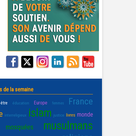
s de la semaine
France
Europe
-être
éducation
femmes
islam
e
monde
livres
interreligieux
justice
musulmans
mosquées