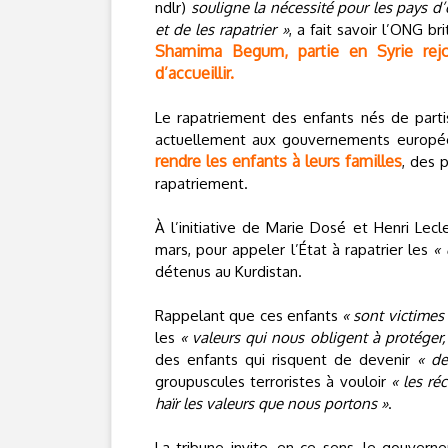
ndlr)
souligne la nécessité pour les pays d’
et de les rapatrier »
, a fait savoir l’ONG 
Shamima Begum, partie en Syrie rej
d’accueillir.
Le rapatriement des enfants nés de parti
actuellement aux gouvernements européens
rendre les enfants à leurs familles
, des 
rapatriement.
À l’initiative de Marie Dosé et Henri Lec
mars, pour appeler l’État à rapatrier les
« 
détenus au Kurdistan.
Rappelant que ces enfants
« sont victimes
les
« valeurs qui nous obligent à protéger,
des enfants qui risquent de devenir
« de
groupuscules terroristes à vouloir
« les ré
haïr les valeurs que nous portons »
.
La tribune invite, en ce sens, le gouver