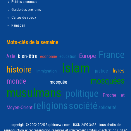
Petites annonces
Guide des prénoms
Cartes de voeux
Ramadan
Mots-clés de la semaine
France
Europe
bien-être
Asie
économie
éducation
islam
histoire
livres
justice
immigration
mosquées
monde
mosquée
musulmans
politique
Proche et
religions
société
Moyen-Orient
solidarité
copyright © 2002-2025 Saphirnews.com - ISSN 2497-3432 - tous droits de
reproduction et représentation réservés et strictement limités - Déclaration Cnil n°