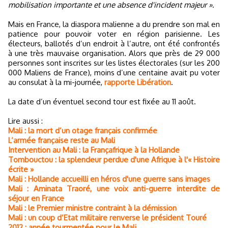
mobilisation importante et une absence d'incident majeur »
.
Mais en France, la diaspora malienne a du prendre son mal en
patience pour pouvoir voter en région parisienne. Les
électeurs, ballotés d’un endroit à l’autre, ont été confrontés
à une très mauvaise organisation. Alors que près de 29 000
personnes sont inscrites sur les listes électorales (sur les 200
000 Maliens de France), moins d’une centaine avait pu voter
au consulat à la mi-journée,
rapporte Libération
.
La date d’un éventuel second tour est fixée au 11 août.
Lire aussi :
Mali : la mort d’un otage français confirmée
L’armée française reste au Mali
Intervention au Mali : la Françafrique à la Hollande
Tombouctou : la splendeur perdue d'une Afrique à l'« Histoire
écrite »
Mali : Hollande accueilli en héros d'une guerre sans images
Mali : Aminata Traoré, une voix anti-guerre interdite de
séjour en France
Mali : le Premier ministre contraint à la démission
Mali : un coup d’Etat militaire renverse le président Touré
2012 : année tourmentée pour le Mali