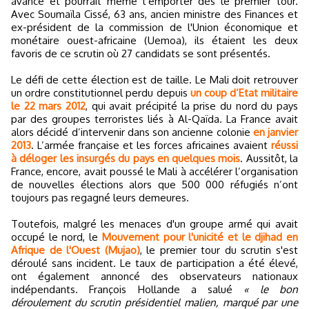
avance et pourrait même l’emporter dès le premier tour.
Avec Soumaïla Cissé, 63 ans, ancien ministre des Finances et
ex-président de la commission de l'Union économique et
monétaire ouest-africaine (Uemoa), ils étaient les deux
favoris de ce scrutin où 27 candidats se sont présentés.
Le défi de cette élection est de taille. Le Mali doit retrouver
un ordre constitutionnel perdu depuis
un coup d’Etat militaire
le 22 mars 2012
, qui avait précipité la prise du nord du pays
par des groupes terroristes liés à Al-Qaïda. La France avait
alors décidé d’intervenir dans son ancienne colonie
en janvier
2013
. L’armée française et les forces africaines avaient
réussi
à déloger les insurgés du pays en quelques mois
. Aussitôt, la
France, encore, avait poussé le Mali à accélérer l’organisation
de nouvelles élections alors que 500 000 réfugiés n’ont
toujours pas regagné leurs demeures.
Toutefois, malgré les menaces d'un groupe armé qui avait
occupé le nord, le
Mouvement pour l'unicité et le djihad en
Afrique de l'Ouest (Mujao)
, le premier tour du scrutin s'est
déroulé sans incident. Le taux de participation a été élevé,
ont également annoncé des observateurs nationaux
indépendants. François Hollande a salué
« le bon
déroulement du scrutin présidentiel malien, marqué par une