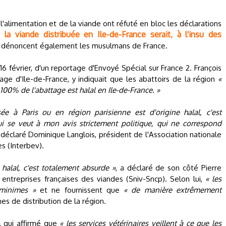
'alimentation et de la viande ont réfuté en bloc les déclarations
 la viande distribuée en Ile-de-France serait, à l'insu des
 dénoncent également les musulmans de France.
i 16 février, d'un reportage d'Envoyé Spécial sur France 2. François
age d'Ile-de-France, y indiquait que les abattoirs de la région
«
100% de l'abattage est halal en Ile-de-France. »
e à Paris ou en région parisienne est d'origine halal, c'est
ui se veut à mon avis strictement politique, qui ne correspond
a déclaré Dominique Langlois, président de l'Association nationale
es (Interbev).
halal, c'est totalement absurde »
, a déclaré de son côté Pierre
 entreprises françaises des viandes (Sniv-Sncp). Selon lui,
« les
 minimes »
et ne fournissent que
« de manière extrêmement
es de distribution de la région.
 qui affirmé que
« les services vétérinaires veillent à ce que les