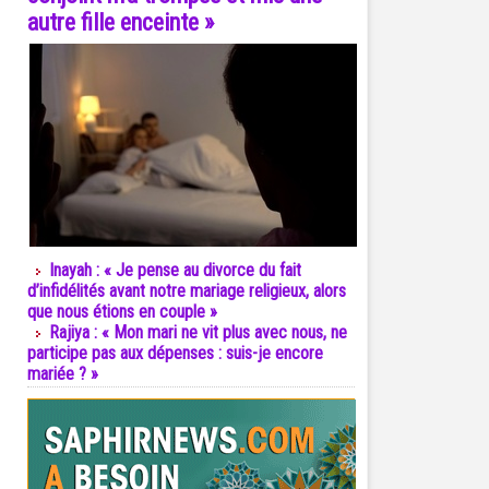
autre fille enceinte »
Inayah : « Je pense au divorce du fait
d’infidélités avant notre mariage religieux, alors
que nous étions en couple »
Rajiya : « Mon mari ne vit plus avec nous, ne
participe pas aux dépenses : suis-je encore
mariée ? »