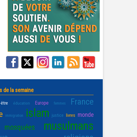
s de la semaine
France
Europe
-être
éducation
femmes
islam
e
monde
justice
livres
immigration
musulmans
mosquées