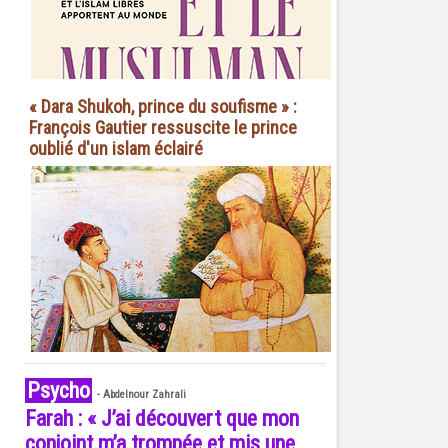
« Dara Shukoh, prince du soufisme » :
François Gautier ressuscite le prince
oublié d'un islam éclairé
Psycho
-
Abdelnour Zahrali
Farah : « J’ai découvert que mon
conjoint m’a trompée et mis une