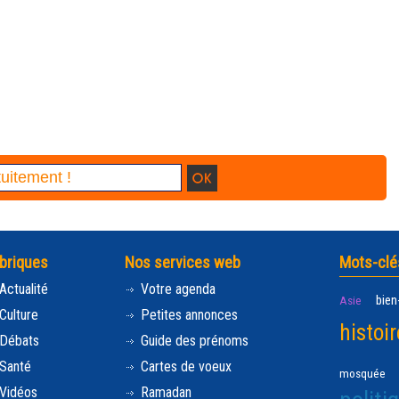
briques
Nos services web
Mots-clé
Actualité
Votre agenda
bien
Asie
Culture
Petites annonces
histoir
Débats
Guide des prénoms
Santé
Cartes de voeux
mosquée
Vidéos
Ramadan