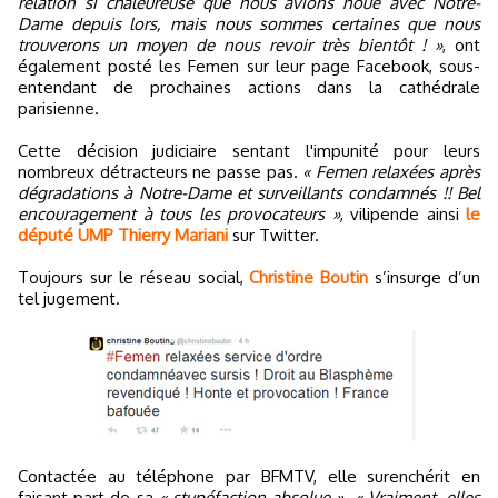
relation si chaleureuse que nous avions noué avec Notre-
Dame depuis lors, mais nous sommes certaines que nous
trouverons un moyen de nous revoir très bientôt ! »
, ont
également posté les Femen sur leur page Facebook, sous-
entendant de prochaines actions dans la cathédrale
parisienne.
Cette décision judiciaire sentant l'impunité pour leurs
nombreux détracteurs ne passe pas.
« Femen relaxées après
dégradations à Notre-Dame et surveillants condamnés !! Bel
encouragement à tous les provocateurs »
, vilipende ainsi
le
député UMP Thierry Mariani
sur Twitter.
Toujours sur le réseau social,
Christine Boutin
s’insurge d’un
tel jugement.
Contactée au téléphone par BFMTV, elle surenchérit en
faisant part de sa
« stupéfaction absolue »
.
« Vraiment, elles