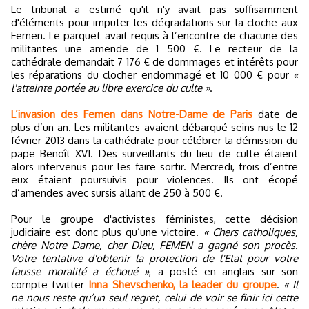
Le tribunal a estimé qu'il n'y avait pas suffisamment
d'éléments pour imputer les dégradations sur la cloche aux
Femen. Le parquet avait requis à l’encontre de chacune des
militantes une amende de 1 500 €. Le recteur de la
cathédrale demandait 7 176 € de dommages et intérêts pour
les réparations du clocher endommagé et 10 000 € pour
«
l'atteinte portée au libre exercice du culte »
.
L’invasion des Femen dans Notre-Dame de Paris
date de
plus d’un an. Les militantes avaient débarqué seins nus le 12
février 2013 dans la cathédrale pour célébrer la démission du
pape Benoît XVI. Des surveillants du lieu de culte étaient
alors intervenus pour les faire sortir. Mercredi, trois d’entre
eux étaient poursuivis pour violences. Ils ont écopé
d’amendes avec sursis allant de 250 à 500 €.
Pour le groupe d'activistes féministes, cette décision
judiciaire est donc plus qu’une victoire.
« Chers catholiques,
chère Notre Dame, cher Dieu, FEMEN a gagné son procès.
Votre tentative d'obtenir la protection de l'Etat pour votre
fausse moralité a échoué »
, a posté en anglais sur son
compte twitter
Inna Shevschenko, la leader du groupe
.
« Il
ne nous reste qu’un seul regret, celui de voir se finir ici cette