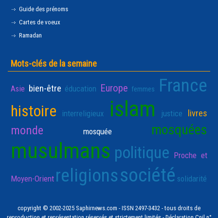
Guide des prénoms
Cartes de voeux
Ramadan
Mots-clés de la semaine
France
Europe
bien-être
Asie
éducation
femmes
islam
histoire
livres
interreligieux
justice
mosquées
monde
mosquée
musulmans
politique
Proche et
société
religions
Moyen-Orient
solidarité
copyright © 2002-2025 Saphirnews.com - ISSN 2497-3432 - tous droits de
reproduction et représentation réservés et strictement limités - Déclaration Cnil n°