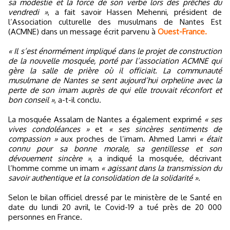
sa modestie et la force de son verbe lors des prêches du
vendredi »
, a fait savoir Hassen Mehenni, président de
l’Association culturelle des musulmans de Nantes Est
(ACMNE) dans un message écrit parvenu à
Ouest-France.
« Il s’est énormément impliqué dans le projet de construction
de la nouvelle mosquée, porté par l’association ACMNE qui
gère la salle de prière où il officiait. La communauté
musulmane de Nantes se sent aujourd’hui orpheline avec la
perte de son imam auprès de qui elle trouvait réconfort et
bon conseil »
, a-t-il conclu.
La mosquée Assalam de Nantes a également exprimé
« ses
vives condoléances »
et
« ses sincères sentiments de
compassion »
aux proches de l’imam. Ahmed Lamri
« était
connu pour sa bonne morale, sa gentillesse et son
dévouement sincère »
, a indiqué la mosquée, décrivant
l’homme comme un imam
« agissant dans la transmission du
savoir authentique et la consolidation de la solidarité ».
Selon le bilan officiel dressé par le ministère de le Santé en
date du lundi 20 avril, le Covid-19 a tué près de 20 000
personnes en France.