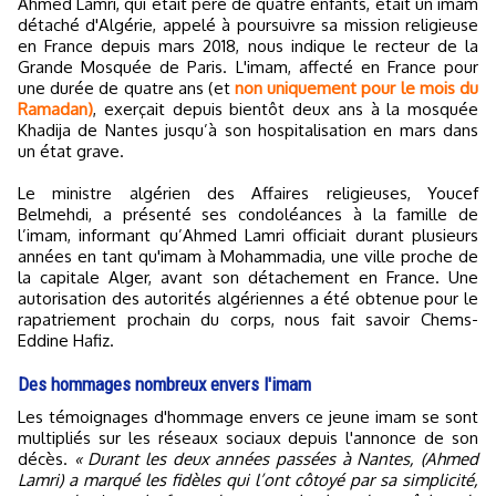
Ahmed Lamri, qui était père de quatre enfants, était un imam
détaché d'Algérie, appelé à poursuivre sa mission religieuse
en France depuis mars 2018, nous indique le recteur de la
Grande Mosquée de Paris. L'imam, affecté en France pour
une durée de quatre ans (et
non uniquement pour le mois du
Ramadan)
, exerçait depuis bientôt deux ans à la mosquée
Khadija de Nantes jusqu’à son hospitalisation en mars dans
un état grave.
Le ministre algérien des Affaires religieuses, Youcef
Belmehdi, a présenté ses condoléances à la famille de
l’imam, informant qu’Ahmed Lamri officiait durant plusieurs
années en tant qu'imam à Mohammadia, une ville proche de
la capitale Alger, avant son détachement en France. Une
autorisation des autorités algériennes a été obtenue pour le
rapatriement prochain du corps, nous fait savoir Chems-
Eddine Hafiz.
Des hommages nombreux envers l'imam
Les témoignages d'hommage envers ce jeune imam se sont
multipliés sur les réseaux sociaux depuis l'annonce de son
décès.
« Durant les deux années passées à Nantes, (Ahmed
Lamri) a marqué les fidèles qui l’ont côtoyé par sa simplicité,