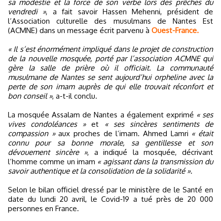
sa modestie et la force de son verbe lors des prêches du
vendredi »
, a fait savoir Hassen Mehenni, président de
l’Association culturelle des musulmans de Nantes Est
(ACMNE) dans un message écrit parvenu à
Ouest-France.
« Il s’est énormément impliqué dans le projet de construction
de la nouvelle mosquée, porté par l’association ACMNE qui
gère la salle de prière où il officiait. La communauté
musulmane de Nantes se sent aujourd’hui orpheline avec la
perte de son imam auprès de qui elle trouvait réconfort et
bon conseil »
, a-t-il conclu.
La mosquée Assalam de Nantes a également exprimé
« ses
vives condoléances »
et
« ses sincères sentiments de
compassion »
aux proches de l’imam. Ahmed Lamri
« était
connu pour sa bonne morale, sa gentillesse et son
dévouement sincère »
, a indiqué la mosquée, décrivant
l’homme comme un imam
« agissant dans la transmission du
savoir authentique et la consolidation de la solidarité ».
Selon le bilan officiel dressé par le ministère de le Santé en
date du lundi 20 avril, le Covid-19 a tué près de 20 000
personnes en France.