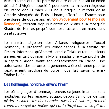
Ahmed Lamri, qui était père de quatre enfants, était un imam
détaché d'Algérie, appelé à poursuivre sa mission religieuse
en France depuis mars 2018, nous indique le recteur de la
Grande Mosquée de Paris. L'imam, affecté en France pour
une durée de quatre ans (et
non uniquement pour le mois du
Ramadan)
, exerçait depuis bientôt deux ans à la mosquée
Khadija de Nantes jusqu’à son hospitalisation en mars dans
un état grave.
Le ministre algérien des Affaires religieuses, Youcef
Belmehdi, a présenté ses condoléances à la famille de
l’imam, informant qu’Ahmed Lamri officiait durant plusieurs
années en tant qu'imam à Mohammadia, une ville proche de
la capitale Alger, avant son détachement en France. Une
autorisation des autorités algériennes a été obtenue pour le
rapatriement prochain du corps, nous fait savoir Chems-
Eddine Hafiz.
Des hommages nombreux envers l'imam
Les témoignages d'hommage envers ce jeune imam se sont
multipliés sur les réseaux sociaux depuis l'annonce de son
décès.
« Durant les deux années passées à Nantes, (Ahmed
Lamri) a marqué les fidèles qui l’ont côtoyé par sa simplicité,