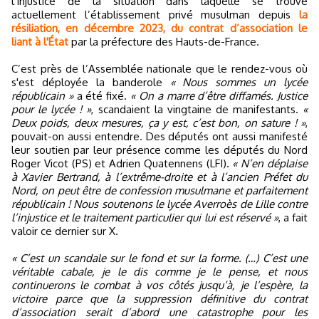
l’injustice de la situation dans laquelle se trouve
actuellement l’établissement privé musulman depuis
la
résiliation, en décembre 2023, du contrat d’association le
liant à l'État
par la préfecture des Hauts-de-France.
C’est près de l’Assemblée nationale que le rendez-vous où
s'est déployée la banderole
« Nous sommes un lycée
républicain »
a été fixé.
« On a marre d’être diffamés. Justice
pour le lycée ! »
, scandaient la vingtaine de manifestants.
«
Deux poids, deux mesures, ça y est, c’est bon, on sature ! »
,
pouvait-on aussi entendre. Des députés ont aussi manifesté
leur soutien par leur présence comme les députés du Nord
Roger Vicot (PS) et Adrien Quatennens (LFI).
« N’en déplaise
à Xavier Bertrand, à l’extrême-droite et à l’ancien Préfet du
Nord, on peut être de confession musulmane et parfaitement
républicain ! Nous soutenons le lycée Averroès de Lille contre
l’injustice et le traitement particulier qui lui est réservé »
, a fait
valoir ce dernier sur X.
« C’est un scandale sur le fond et sur la forme. (…) C’est une
véritable cabale, je le dis comme je le pense, et nous
continuerons le combat à vos côtés jusqu’à, je l’espère, la
victoire parce que la suppression définitive du contrat
d’association serait d’abord une catastrophe pour les