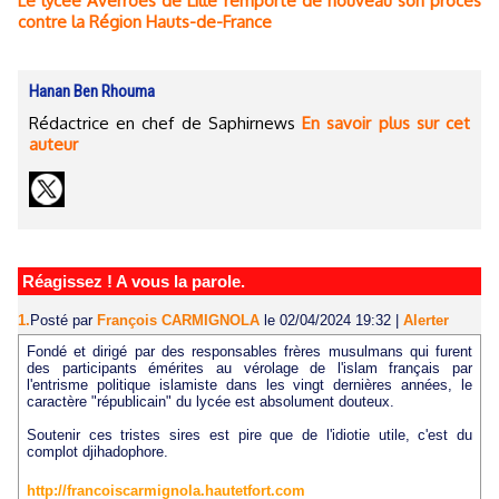
Le lycée Averroès de Lille remporte de nouveau son procès
contre la Région Hauts-de-France
Hanan Ben Rhouma
Rédactrice en chef de Saphirnews
En savoir plus sur cet
auteur
Réagissez ! A vous la parole.
1.
Posté par
François CARMIGNOLA
le 02/04/2024 19:32
|
Alerter
Fondé et dirigé par des responsables frères musulmans qui furent
des participants émérites au vérolage de l'islam français par
l'entrisme politique islamiste dans les vingt dernières années, le
caractère "républicain" du lycée est absolument douteux.
Soutenir ces tristes sires est pire que de l'idiotie utile, c'est du
complot djihadophore.
http://francoiscarmignola.hautetfort.com