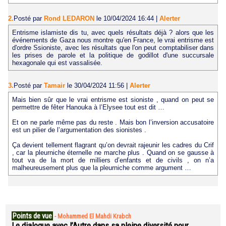
2.
Posté par
Rond LEDARON
le 10/04/2024 16:44
|
Alerter
Entrisme islamiste dis tu, avec quels résultats déjà ? alors que les
événements de Gaza nous montre qu'en France, le vrai entrisme est
d'ordre Ssioniste, avec les résultats que l'on peut comptabiliser dans
les prises de parole et la politique de godillot d'une succursale
hexagonale qui est vassalisée.
3.
Posté par
Tamair
le 30/04/2024 11:56
|
Alerter
Mais bien sûr que le vrai entrisme est sioniste , quand on peut se
permettre de fêter Hanouka à l’Elysee tout est dit …
Et on ne parle même pas du reste . Mais bon l’inversion accusatoire
est un pilier de l’argumentation des sionistes .
Ça devient tellement flagrant qu’on devrait rajeunir les cadres du Crif
, car la pleurniche éternelle ne marche plus . Quand on se gausse à
tout va de la mort de milliers d’enfants et de civils , on n’a
malheureusement plus que la pleurniche comme argument …
Points de vue
-
Mohammed El Mahdi Krabch
Le dialogue avec l’Autre dans sa pleine diversité pour