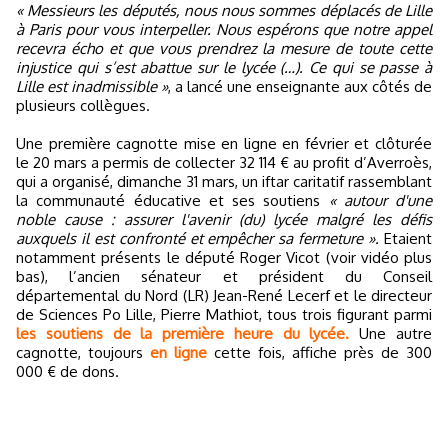
« Messieurs les députés, nous nous sommes déplacés de Lille
à Paris pour vous interpeller. Nous espérons que notre appel
recevra écho et que vous prendrez la mesure de toute cette
injustice qui s’est abattue sur le lycée (…). Ce qui se passe à
Lille est inadmissible »
, a lancé une enseignante aux côtés de
plusieurs collègues.
Une première cagnotte mise en ligne en février et clôturée
le 20 mars a permis de collecter 32 114 € au profit d’Averroès,
qui a organisé, dimanche 31 mars, un iftar caritatif rassemblant
la communauté éducative et ses soutiens
« autour d'une
noble cause : assurer l'avenir (du) lycée malgré les défis
auxquels il est confronté et empêcher sa fermeture ».
Etaient
notamment présents le député Roger Vicot (voir vidéo plus
bas), l’ancien sénateur et président du Conseil
départemental du Nord (LR) Jean-René Lecerf et le directeur
de Sciences Po Lille, Pierre Mathiot, tous trois figurant parmi
les soutiens de la première heure du lycée.
Une autre
cagnotte, toujours
en ligne
cette fois, affiche près de 300
000 € de dons.