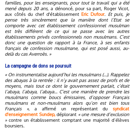
familles, pour les enseignants, pour tout le travail qui a été
mené depuis 20 ans,
a dénoncé, pour sa part, Roger Vicot,
aux côtés du chef d'établissement
Eric Dufour
.
Et puis, je
pense très sincèrement que la manière dont l’Etat se
comporte avec cet établissement confessionnel musulman
est très différent de ce qui se passe avec les autres
établissements privés confessionnels non musulmans. C’est
donc une question de rapport à la France, à ses enfants
français de confession musulmane, qui est posé aussi, au-
delà du cas Averroès. »
La campagne de dons se poursuit
« On instrumentalise aujourd’hui les musulmans (…). Rappelez
des abayas à la rentrée : il n’y avait pas assez de profs et de
moyens, mais tout ce dont le gouvernement parlait, c’était
l’abaya, l’abaya, l’abaya… C’est une manière de prendre les
musulmans comme boucs émissaires, d’opposer Français
musulmans et non-musulmans alors qu’on est bien tous
Français »
, a affirmé un représentant du
syndicat
d'enseignement Sundep,
déplorant
« une mesure d’exclusion
»
contre un établissement comptant une majorité d’élèves
boursiers.