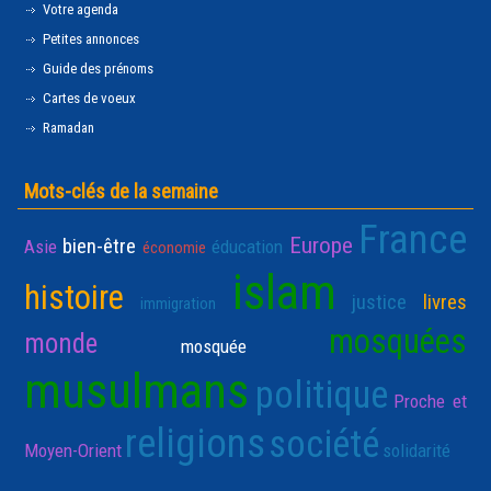
Votre agenda
Petites annonces
Guide des prénoms
Cartes de voeux
Ramadan
Mots-clés de la semaine
France
Europe
bien-être
Asie
éducation
économie
islam
histoire
justice
livres
immigration
mosquées
monde
mosquée
musulmans
politique
Proche et
religions
société
Moyen-Orient
solidarité