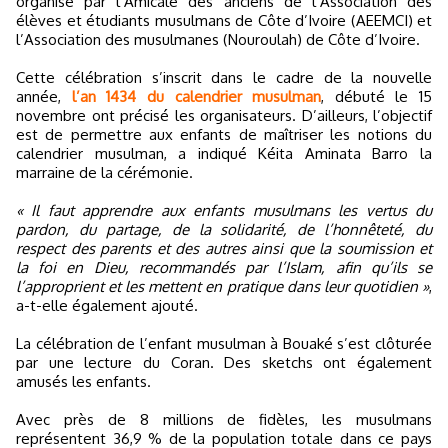
organisé par l’Amicale des anciens de l’Association des
élèves et étudiants musulmans de Côte d’Ivoire (AEEMCI) et
l’Association des musulmanes (Nouroulah) de Côte d’Ivoire.
Cette célébration s’inscrit dans le cadre de la nouvelle
année,
l’an 1434 du calendrier musulman
, débuté le 15
novembre ont précisé les organisateurs. D’ailleurs, l’objectif
est de permettre aux enfants de maîtriser les notions du
calendrier musulman, a indiqué Kéita Aminata Barro la
marraine de la cérémonie.
« Il faut apprendre aux enfants musulmans les vertus du
pardon, du partage, de la solidarité, de l’honnêteté, du
respect des parents et des autres ainsi que la soumission et
la foi en Dieu, recommandés par l’Islam, afin qu’ils se
l’approprient et les mettent en pratique dans leur quotidien »
,
a-t-elle également ajouté.
La célébration de l’enfant musulman à Bouaké s’est clôturée
par une lecture du Coran. Des sketchs ont également
amusés les enfants.
Avec près de 8 millions de fidèles, les musulmans
représentent 36,9 % de la population totale dans ce pays