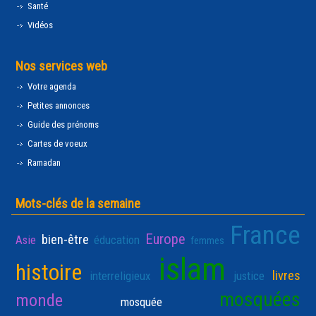
Santé
Vidéos
Nos services web
Votre agenda
Petites annonces
Guide des prénoms
Cartes de voeux
Ramadan
Mots-clés de la semaine
France
Europe
bien-être
Asie
éducation
femmes
islam
histoire
livres
interreligieux
justice
mosquées
monde
mosquée