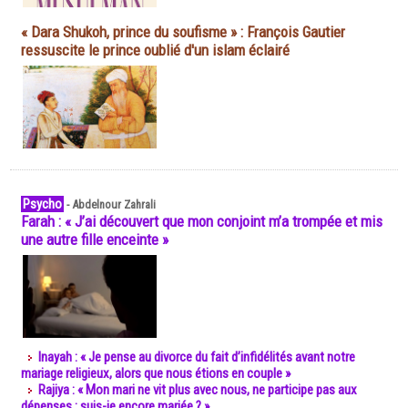
« Dara Shukoh, prince du soufisme » : François Gautier
ressuscite le prince oublié d'un islam éclairé
Psycho
-
Abdelnour Zahrali
Farah : « J’ai découvert que mon conjoint m’a trompée et mis
une autre fille enceinte »
Inayah : « Je pense au divorce du fait d’infidélités avant notre
mariage religieux, alors que nous étions en couple »
Rajiya : « Mon mari ne vit plus avec nous, ne participe pas aux
dépenses : suis-je encore mariée ? »