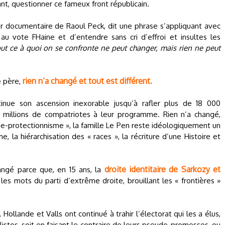
ant, questionner ce fameux front républicain.
er documentaire de Raoul Peck, dit une phrase s’appliquant avec
au vote FHaine et d’entendre sans cri d’effroi et insultes les
ut ce à quoi on se confronte ne peut changer, mais rien ne peut
rien n’a changé et tout est différent.
e père,
inue son ascension inexorable jusqu’à rafler plus de 18 000
 millions de compatriotes à leur programme. Rien n’a changé,
que-protectionnisme », la famille Le Pen reste idéologiquement un
, la hiérarchisation des « races », la récriture d’une Histoire et
droite identitaire de Sarkozy et
hangé parce que, en 15 ans, la
s mots du parti d’extrême droite, brouillant les « frontières »
 Hollande et Valls ont continué à trahir l’électorat qui les a élus,
alistes, soit en faisant le contraire de leurs pseudo-promesses, ou