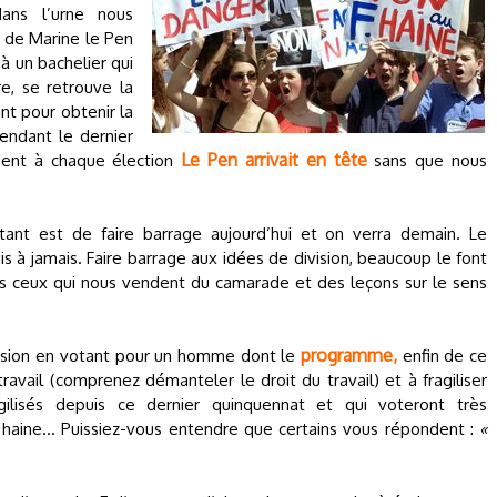
dans l’urne nous
e de Marine le Pen
à un bachelier qui
re, se retrouve la
int pour obtenir la
endant le dernier
Le Pen arrivait en tête
ment à chaque élection
sans que nous
rtant est de faire barrage aujourd’hui et on verra demain. Le
s à jamais. Faire barrage aux idées de division, beaucoup le font
ns ceux qui nous vendent du camarade et des leçons sur le sens
programme,
vision en votant pour un homme dont le
enfin de ce
travail (comprenez démanteler le droit du travail) et à fragiliser
isés depuis ce dernier quinquennat et qui voteront très
 haine... Puissiez-vous entendre que certains vous répondent :
«