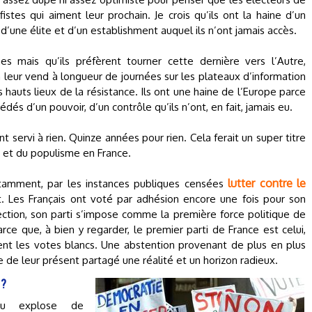
tes qui aiment leur prochain. Je crois qu’ils ont la haine d’un
’une élite et d’un establishment auquel ils n’ont jamais accès.
s mais qu’ils préfèrent tourner cette dernière vers l’Autre,
n leur vend à longueur de journées sur les plateaux d’information
hauts lieux de la résistance. Ils ont une haine de l’Europe parce
dés d’un pouvoir, d’un contrôle qu’ils n’ont, en fait, jamais eu.
nt servi à rien. Quinze années pour rien. Cela ferait un super titre
e et du populisme en France.
lutter contre le
otamment, par les instances publiques censées
. Les Français ont voté par adhésion encore une fois pour son
tion, son parti s’impose comme la première force politique de
arce que, à bien y regarder, le premier parti de France est celui,
ent les votes blancs. Une abstention provenant de plus en plus
 de leur présent partagé une réalité et un horizon radieux.
 ?
au explose de