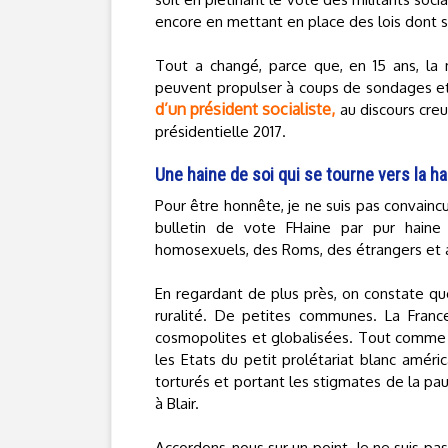
encore en mettant en place des lois dont s
Tout a changé, parce que, en 15 ans, la
peuvent propulser à coups de sondages e
d’un président socialiste,
au discours creu
présidentielle 2017.
Une haine de soi qui se tourne vers la h
Pour être honnête, je ne suis pas convaincu
bulletin de vote FHaine par pur haine
homosexuels, des Roms, des étrangers et
En regardant de plus près, on constate que
ruralité. De petites communes. La Fran
cosmopolites et globalisées. Tout comme 
les Etats du petit prolétariat blanc améri
torturés et portant les stigmates de la pau
à Blair.
Accordons-nous sur un point. Je ne suis pa