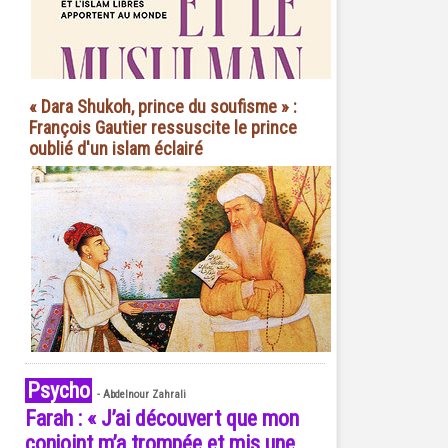
« Dara Shukoh, prince du soufisme » :
François Gautier ressuscite le prince
oublié d'un islam éclairé
Psycho
-
Abdelnour Zahrali
Farah : « J’ai découvert que mon
conjoint m’a trompée et mis une