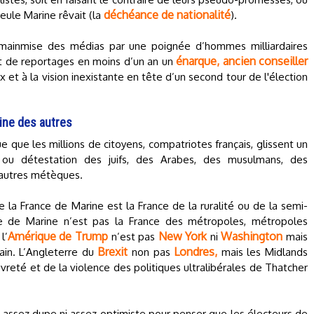
déchéance de nationalité
eule Marine rêvait (la
).
 mainmise des médias par une poignée d’hommes milliardaires
énarque, ancien conseiller
t de reportages en moins d’un an un
x et à la vision inexistante en tête d’un second tour de l'élection
aine des autres
e que les millions de citoyens, compatriotes français, glissent un
 ou détestation des juifs, des Arabes, des musulmans, des
 autres métèques.
 la France de Marine est la France de la ruralité ou de la semi-
ce de Marine n’est pas la France des métropoles, métropoles
Amérique de Trump
New York
Washington
l’
n’est pas
ni
mais
Brexit
Londres,
cain. L’Angleterre du
non pas
mais les Midlands
vreté et de la violence des politiques ultralibérales de Thatcher
s assez dupe ni assez optimiste pour penser que les électeurs de