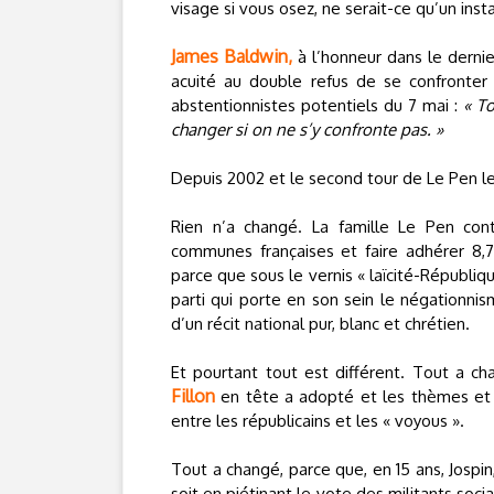
visage si vous osez, ne serait-ce qu’un inst
James Baldwin,
à l’honneur dans le derni
acuité au double refus de se confronter 
abstentionnistes potentiels du 7 mai :
« To
changer si on ne s’y confronte pas. »
Depuis 2002 et le second tour de Le Pen l
Rien n’a changé. La famille Le Pen cont
communes françaises et faire adhérer 8,7
parce que sous le vernis « laïcité-Républi
parti qui porte en son sein le négationnisme
d’un récit national pur, blanc et chrétien.
Et pourtant tout est différent. Tout a c
Fillon
en tête a adopté et les thèmes et le
entre les républicains et les « voyous ».
Tout a changé, parce que, en 15 ans, Jospin,
soit en piétinant le vote des militants soci