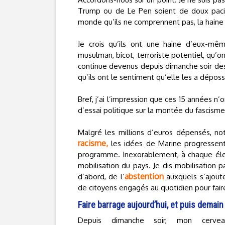
Trump ou de Le Pen soient de doux pacifis
monde qu’ils ne comprennent pas, la haine d
Je crois qu’ils ont une haine d’eux-même
musulman, bicot, terroriste potentiel, qu’o
continue devenus depuis dimanche soir des 
qu’ils ont le sentiment qu’elle les a dépossé
Bref, j’ai l’impression que ces 15 années n’o
d’essai politique sur la montée du fascism
Malgré les millions d’euros dépensés, n
racisme,
les idées de Marine progressent
programme. Inexorablement, à chaque élec
mobilisation du pays. Je dis mobilisation p
abstention
d’abord, de l’
auxquels s’ajout
de citoyens engagés au quotidien pour faire
Faire barrage aujourd’hui, et puis demain
Depuis dimanche soir, mon cerve