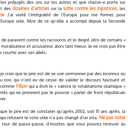
 les préjugés des uns sur les autres et que chacun-e porte sur
dizaines d’articles
lutte contre les injustices,
rit des
sur la
les
me.
J’ai visité l’intégralité de l’Europe pour me former, pour
Europe unie, fière de ce qu’elle a accompli depuis la Seconde
 de paravent contre les raccourcis et le degré zéro de certains
«
e moralisateur et accusateur, alors tant mieux. Je ne crois pas être
ne couche avec ses alliés.
 je crois que le pire est de se voir sermonner par des inconnus ou
non, qui n’ont eu de cesse de valider le discours fascisant et
Fillon
me comme
qui a écrit le « vaincre le totalitarisme islamique »
vités qui ne prennent pas le pouvoir » parler de front républicain
rer.
 que le pire est de constater qu’après 2002, soit 15 ans après, la
Ne pas voter
 qui refusent le vote utile n’a pas changé d’un iota.
e tour de passe-passe, d’insultes que vous pouvez recevoir au