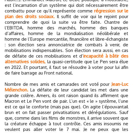
est l’incarnation d’un système qui doit nécessairement être
combattu pour ce qu’il représente comme
régression sur le
plan des droits sociaux.
Il suffit de voir qui le rejoint pour
comprendre de quoi la suite va être faite. Chantre de
l’EBITDA, homme des marchés, homme des banques
d’affaires, homme de la mondialisation néolibérale et
homme de l’Europe mercantile, financière et libre-échangiste
: son élection sera annonciatrice de combats à venir, de
mobilisations indispensables. Son élection sera aussi, en cas
de défaite de ces mobilisations et d’
incapacité à bâtir des
alternatives solides,
la quasi-certitude que Le Pen sera élue
en 2022. Et pourtant, il faut se résoudre à voter pour lui afin
de faire barrage au Front national.
Nombre de mes amis et camarades ont voté pour
Jean-Luc
Mélenchon.
La défaite de leur candidat les met dans une
grande colère. Amers, ils ont raison quand ils affirment que
Macron et Le Pen vont de pair. L’un est « le » système, l’une
est ce qui le conforte (mais pas que). On agite l’épouvantail
brun et on fait passer privatisations et dérégulations. Sauf
que, comme dans les films de monstres, il arrive souvent que
la créature échappe à tout contrôle. Ces amis insoumis ne
veulent pas aller voter le 7 mai. Je ne peux que les