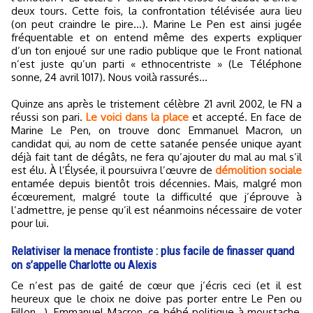
deux tours. Cette fois, la confrontation télévisée aura lieu
(on peut craindre le pire…). Marine Le Pen est ainsi jugée
fréquentable et on entend même des experts expliquer
d’un ton enjoué sur une radio publique que le Front national
n’est juste qu’un parti « ethnocentriste » (Le Téléphone
sonne, 24 avril 1017). Nous voilà rassurés…
Quinze ans après le tristement célèbre 21 avril 2002, le FN a
réussi son pari.
Le voici dans la place
et accepté. En face de
Marine Le Pen, on trouve donc Emmanuel Macron, un
candidat qui, au nom de cette satanée pensée unique ayant
déjà fait tant de dégâts, ne fera qu’ajouter du mal au mal s’il
est élu. À l’Élysée, il poursuivra l’œuvre de
démolition sociale
entamée depuis bientôt trois décennies. Mais, malgré mon
écœurement, malgré toute la difficulté que j’éprouve à
l’admettre, je pense qu’il est néanmoins nécessaire de voter
pour lui.
Relativiser la menace frontiste : plus facile de finasser quand
on s’appelle Charlotte ou Alexis
Ce n’est pas de gaité de cœur que j’écris ceci (et il est
heureux que le choix ne doive pas porter entre Le Pen ou
Fillon…). Emmanuel Macron, ce bébé politique à moustache,