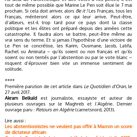
tout de même possible que Marine Le Pen soit élue le 7 mai
prochain. Si cela doit arriver, alors
Be it !
Les Français, tous les
Français, mériteront alors ce qui leur arrive. Peut-être,
d’ailleurs, est-il trop tard pour ce pays dont la classe
politique et les élites ont préparé depuis des années cette
catastrophe. Il faudra alors se battre, peut-être même au
vrai sens du terme. Et si jamais l’hypothèse d’une victoire de
Le Pen se concrétise, les Karim, Ousmane, Jacob, Latifa,
Rachel ou Aminata – qu’ils soient ou non français et qu’ils
soient ou non tentés par l’abstention ou par le vote blanc –
risquent d’éprouver bien vite un immense sentiment de
solitude.
****
Première parution de cet article dans
Le Quotidien d'Oran
, le
27 avril 2017.
Akram Belkaïd
est journaliste, essayiste et auteur de
plusieurs ouvrages sur le Maghreb et l’Algérie. Dernier
ouvrage paru :
Retours en Algérie
(carnetsnord, 2013).
Lire aussi :
Les abstentionnistes ne veulent pas offrir à Macron un score
de dictateur africain