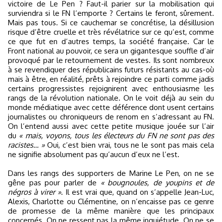
victoire de Le Pen ? Faut-il parier sur la mobilisation qui
surviendra si le FN l’emporte ? Certains le feront, sûrement.
Mais pas tous. Si ce cauchemar se concrétise, la désillusion
risque d’être cruelle et très révélatrice sur ce qu’est, comme
ce que fut en d’autres temps, la société française. Car le
Front national au pouvoir, ce sera un gigantesque souffle d’air
provoqué par le retournement de vestes. Ils sont nombreux
à se revendiquer des républicains futurs résistants au cas-où
mais à être, en réalité, prêts à rejoindre ce parti comme jadis
certains progressistes rejoignirent avec enthousiasme les
rangs de la révolution nationale. On le voit déjà au sein du
monde médiatique avec cette déférence dont usent certains
journalistes ou chroniqueurs de renom en s’adressant au FN.
On l’entend aussi avec cette petite musique jouée sur l’air
du
« mais, voyons, tous les électeurs du FN ne sont pas des
racistes… »
Oui, c’est bien vrai, tous ne le sont pas mais cela
ne signifie absolument pas qu’aucun d’eux ne l’est.
Dans les rangs des supporters de Marine Le Pen, on ne se
gêne pas pour parler de
« bougnoules, de youpins et de
négros à virer »
. Il est vrai que, quand on s’appelle Jean-Luc,
Alexis, Charlotte ou Clémentine, on n’encaisse pas ce genre
de promesse de la même manière que les principaux
concernés. On ne ressent pas la même inquiétude. On ne se