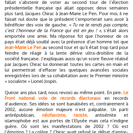
fallait s’abstenir de voter au second tour de l’élection
présidentielle française qui allait opposer, deux semaines
plus tard, Jacques Chirac à Jean-Marie Le Pen. Pour moi, il ne
faisait nul doute que le président l’emporterait sans avoir à
bénéficier des voix de gauche.
« Tu ne te rends pas compte,
c’est l’honneur de la France qui est en jeu ! »
, s’était alors
emportée une amie. Ma réponse fut que l’honneur de ce
pays était déjà souillé avec la présence d’un homme tel que
Jean-Marie Le Pen
au second tour et qu’il était trop tard pour
feindre de réagir à la lente dérive ultra-droitière de la
société française. J’expliquais aussi qu’un score fleuve réalisé
par Jacques Chirac lui donnerait toutes les cartes en main et
lui permettrait d’effacer les quelques avancées sociales
enregistrées lors de sa cohabitation avec le Premier ministre
« socialiste » Lionel Jospin.
Quinze ans plus tard, nous revoici au même point. En pire.
Le
Front national vole de records électoraux
en records
d’audience. Ses idées se sont banalisées et, contrairement à
2002, aucune émotion majeure n’est palpable. Un parti
antirépublicain,
néofasciste, raciste,
antisémite et
islamophobe est aux portes de l’Elysée mais cela n’indigne
guère. Où sont les manifestations de 2002 ? Où est
l’émotion ? La colère ? Chirac avait refusé le débat d’entre-