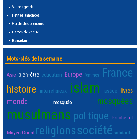
Votre agenda
Petites annonces
Guide des prénoms
Cartes de voeux
Ramadan
Mots-clés de la semaine
France
Europe
bien-être
Asie
éducation
femmes
islam
histoire
livres
interreligieux
justice
mosquées
monde
mosquée
musulmans
politique
Proche et
société
religions
Moyen-Orient
solidarité