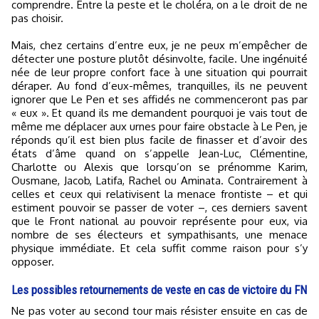
comprendre. Entre la peste et le choléra, on a le droit de ne
pas choisir.
Mais, chez certains d’entre eux, je ne peux m’empêcher de
détecter une posture plutôt désinvolte, facile. Une ingénuité
née de leur propre confort face à une situation qui pourrait
déraper. Au fond d’eux-mêmes, tranquilles, ils ne peuvent
ignorer que Le Pen et ses affidés ne commenceront pas par
« eux ». Et quand ils me demandent pourquoi je vais tout de
même me déplacer aux urnes pour faire obstacle à Le Pen, je
réponds qu’il est bien plus facile de finasser et d’avoir des
états d’âme quand on s’appelle Jean-Luc, Clémentine,
Charlotte ou Alexis que lorsqu’on se prénomme Karim,
Ousmane, Jacob, Latifa, Rachel ou Aminata. Contrairement à
celles et ceux qui relativisent la menace frontiste – et qui
estiment pouvoir se passer de voter –, ces derniers savent
que le Front national au pouvoir représente pour eux, via
nombre de ses électeurs et sympathisants, une menace
physique immédiate. Et cela suffit comme raison pour s’y
opposer.
Les possibles retournements de veste en cas de victoire du FN
Ne pas voter au second tour mais résister ensuite en cas de