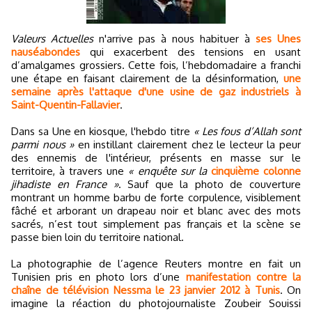
Valeurs Actuelles
n'arrive pas à nous habituer à
ses Unes
nauséabondes
qui exacerbent des tensions en usant
d’amalgames grossiers. Cette fois, l’hebdomadaire a franchi
une étape en faisant clairement de la désinformation,
une
semaine après l'attaque d'une usine de gaz industriels à
Saint-Quentin-Fallavier
.
Dans sa Une en kiosque, l'hebdo titre
« Les fous d’Allah sont
parmi nous »
en instillant clairement chez le lecteur la peur
des ennemis de l'intérieur, présents en masse sur le
territoire, à travers une
« enquête sur la
cinquième colonne
jihadiste en France »
. Sauf que la photo de couverture
montrant un homme barbu de forte corpulence, visiblement
fâché et arborant un drapeau noir et blanc avec des mots
sacrés, n’est tout simplement pas français et la scène se
passe bien loin du territoire national.
La photographie de l’agence Reuters montre en fait un
Tunisien pris en photo lors d’une
manifestation contre la
chaîne de télévision Nessma le 23 janvier 2012 à Tunis
. On
imagine la réaction du photojournaliste Zoubeir Souissi