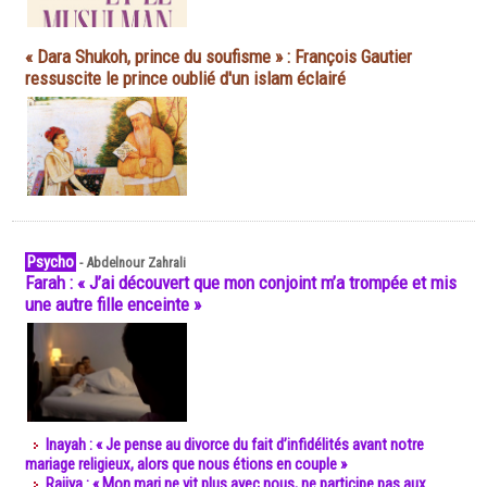
« Dara Shukoh, prince du soufisme » : François Gautier
ressuscite le prince oublié d'un islam éclairé
Psycho
-
Abdelnour Zahrali
Farah : « J’ai découvert que mon conjoint m’a trompée et mis
une autre fille enceinte »
Inayah : « Je pense au divorce du fait d’infidélités avant notre
mariage religieux, alors que nous étions en couple »
Rajiya : « Mon mari ne vit plus avec nous, ne participe pas aux