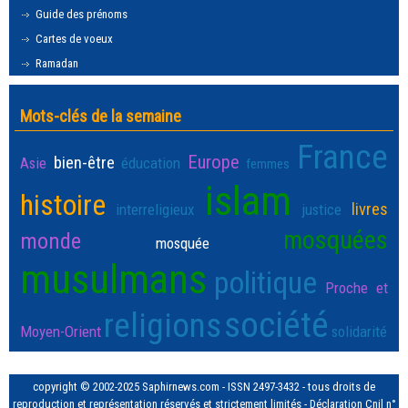
Guide des prénoms
Cartes de voeux
Ramadan
Mots-clés de la semaine
France
Europe
bien-être
Asie
éducation
femmes
islam
histoire
livres
interreligieux
justice
mosquées
monde
mosquée
musulmans
politique
Proche et
société
religions
Moyen-Orient
solidarité
copyright © 2002-2025 Saphirnews.com - ISSN 2497-3432 - tous droits de
reproduction et représentation réservés et strictement limités - Déclaration Cnil n°