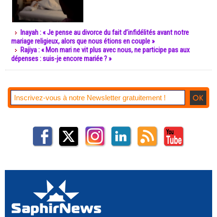
Inayah : « Je pense au divorce du fait d’infidélités avant notre
mariage religieux, alors que nous étions en couple »
Rajiya : « Mon mari ne vit plus avec nous, ne participe pas aux
dépenses : suis-je encore mariée ? »