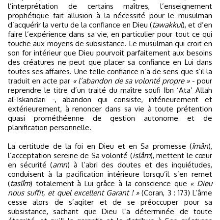
l’interprétation de certains maîtres, l’enseignement
prophétique fait allusion à la nécessité pour le musulman
d’acquérir la vertu de la confiance en Dieu (
tawakkul
), et d’en
faire l’expérience dans sa vie, en particulier pour tout ce qui
touche aux moyens de subsistance. Le musulman qui croit en
son for intérieur que Dieu pourvoit parfaitement aux besoins
des créatures ne peut que placer sa confiance en Lui dans
toutes ses affaires. Une telle confiance n’a de sens que s’il la
traduit en acte par
« l’abandon de sa volonté propre »
- pour
reprendre le titre d’un traité du maître soufi Ibn ‘Ata’ Allah
al-Iskandari -, abandon qui consiste, intérieurement et
extérieurement, à renoncer dans sa vie à toute prétention
quasi prométhéenne de gestion autonome et de
planification personnelle.
La certitude de la foi en Dieu et en Sa promesse (
îmân
),
l’acceptation sereine de Sa volonté (
islâm
), mettent le cœur
en sécurité (
amn
) à l’abri des doutes et des inquiétudes,
conduisent à la pacification intérieure lorsqu’il s’en remet
(
taslîm
) totalement à Lui grâce à la conscience que
« Dieu
nous suffit, et quel excellent Garant ! »
(Coran, 3 : 173) L’âme
cesse alors de s’agiter et de se préoccuper pour sa
subsistance, sachant que Dieu l’a déterminée de toute