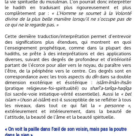
la vie spirituelle du musulman. L’on pourrait donc interpréter
le hadith en traduisant plus rigoureusement et plus
complètement par :
« L’Homme se soumet à la Volonté
divine de la plus belle manière lorsqu’il ne s’occupe pas de
ce qui ne le regarde pas. »
Cette dernière traduction/interprétation permet d’entrevoir
des significations plus étendues, qui montrent en quoi
l’enseignement prophétique, comme dans la plupart des
hadiths, se prête à des interprétations et des applications
diverses, suivant des degrés de profondeur et d’intériorité
partant de l’écorce pour aller vers le noyau, du paraître vers
l’être, de la périphérie vers le centre. Ces degrés sont en
correspondance avec les trois aspects du
dîn
dans sa double
dimension exotérique et ésotérique :
islâm-îmân-ihsân
(pratique religieuse-foi-spiritualité) ou
sharî‘a-tarîqa-haqîqa
(loi sacrée-voie initiatique-vérité essentielle). Aussi le
« bel
islam »
(
husn al-islâm
) est-il susceptible de se refléter à tous
les niveaux, dans tout ce qui fait la
« personne »,
extérieurement et intérieurement, dans la beauté de
l’attitude, la beauté de l’âme et la beauté spirituelle.
« On voit la paille dans l’œil de son voisin, mais pas la poutre
dans le sien »