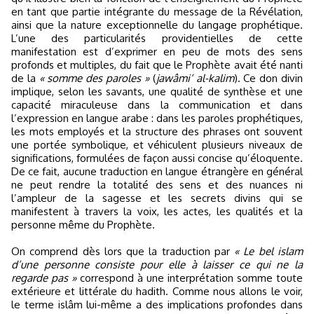
en tant que partie intégrante du message de la Révélation,
ainsi que la nature exceptionnelle du langage prophétique.
L’une des particularités providentielles de cette
manifestation est d’exprimer en peu de mots des sens
profonds et multiples, du fait que le Prophète avait été nanti
de la
« somme des paroles »
(
jawâmi‘ al-kalim
). Ce don divin
implique, selon les savants, une qualité de synthèse et une
capacité miraculeuse dans la communication et dans
l’expression en langue arabe : dans les paroles prophétiques,
les mots employés et la structure des phrases ont souvent
une portée symbolique, et véhiculent plusieurs niveaux de
significations, formulées de façon aussi concise qu’éloquente.
De ce fait, aucune traduction en langue étrangère en général
ne peut rendre la totalité des sens et des nuances ni
l’ampleur de la sagesse et les secrets divins qui se
manifestent à travers la voix, les actes, les qualités et la
personne même du Prophète.
On comprend dès lors que la traduction par
« Le bel islam
d’une personne consiste pour elle à laisser ce qui ne la
regarde pas »
correspond à une interprétation somme toute
extérieure et littérale du hadith. Comme nous allons le voir,
le terme islâm lui-même a des implications profondes dans