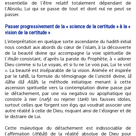
essentielle de l’être relatif totalement dépendant de
l’Absolu, Lui qui se passe de tout et dont nul ne peut se
passer.
Passer progressivement de la « science de la certitude » à la «
vision de la certitude »
L’interprétation en quelque sorte ascendante du hadith initial
nous conduit aux abords du cœur de l’islam, à la découverte
de la beauté divine qui accompagne la voie spirituelle de
l’
ihsân
consistant, d’après la parole du Prophète, à « adorer
Dieu comme si tu Le voyais, et si tu ne Le vois pas, Lui te voit
». La beauté est inséparable de la vision. Animée et inspirée
par le tahlîl, la formule du témoignage de l’unicité divine,
lâ
ilâha illâ Allâh
, la méthode initiatique menant à cette
ascension spirituelle vers la contemplation divine passe par
le détachement, par une via negativa ou apophatique qui
consiste à nier (
nafy
) ou rejeter (
tark
) les fausses idoles,
surtout celles que forgent son égo, qui voudrait associer une
autre réalité à celle de Dieu, risquant ainsi de l’éloigner et de
le distraire de Lui.
Cette maïeutique du détachement est indissociable de
l’affirmation (
ithbât
) de la réalité absolue de Dieu pour