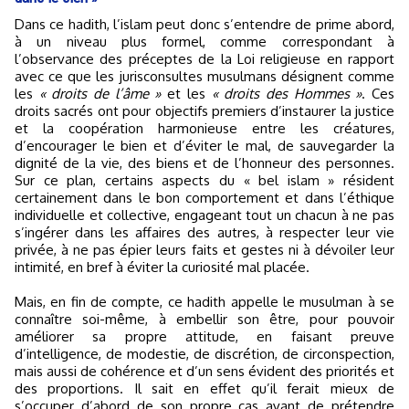
Dans ce hadith, l’islam peut donc s’entendre de prime abord,
à un niveau plus formel, comme correspondant à
l’observance des préceptes de la Loi religieuse en rapport
avec ce que les jurisconsultes musulmans désignent comme
les
« droits de l’âme »
et les
« droits des Hommes »
. Ces
droits sacrés ont pour objectifs premiers d’instaurer la justice
et la coopération harmonieuse entre les créatures,
d’encourager le bien et d’éviter le mal, de sauvegarder la
dignité de la vie, des biens et de l’honneur des personnes.
Sur ce plan, certains aspects du « bel islam » résident
certainement dans le bon comportement et dans l’éthique
individuelle et collective, engageant tout un chacun à ne pas
s’ingérer dans les affaires des autres, à respecter leur vie
privée, à ne pas épier leurs faits et gestes ni à dévoiler leur
intimité, en bref à éviter la curiosité mal placée.
Mais, en fin de compte, ce hadith appelle le musulman à se
connaître soi-même, à embellir son être, pour pouvoir
améliorer sa propre attitude, en faisant preuve
d’intelligence, de modestie, de discrétion, de circonspection,
mais aussi de cohérence et d’un sens évident des priorités et
des proportions. Il sait en effet qu’il ferait mieux de
s’occuper d’abord de son propre cas avant de prétendre