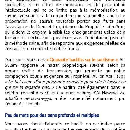
spirituelle, et un effort de méditation et de pénétration
intellectuelle qui ne se limite pas à la mémorisation, au
savoir livresque ni à la compréhension rationnelle. Une telle
préparation ne saurait toutefois porter ses fruits sans
l’assistance de Dieu et la guidance du Prophète lui-même,
qui aident le croyant à saisir les enseignements utiles et à
trouver les déclinaisons possibles, avec l’orientation juste et
la méthode saine, afin de répondre aux exigences réelles de
l’instant et du contexte où il se trouve.
Dans son recueil des
« Quarante hadiths sur le soufisme »,
Al-
Sulami rapporte le hadith prophétique suivant, selon sa
propre chaîne de transmission, qui remonte au noble
compagnon, cousin et gendre du Prophète, ‘Ali ibn Abi Talib :
« Le bel islam d’une personne consiste pour elle à laisser ce
qui ne la regarde pas. »
Ce hadith, cité également dans le
célèbre recueil des 40 et quelques hadiths d’Al-Nawawi,
Al-
arba‘ûna al-nawawiyya
, a été authentifié notamment par
l’imam Al-Tirmidhi.
Peu de mots pour des sens profonds et multiples
Nous avons choisi d’aborder ce hadith en particulier parce
qu’il illustre bien la fonction de l’enseignement du Prophète