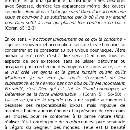
éternité, et qu’Il la garantit et la distribue à Ses créatures
avec Sagesse, derrière les apparences même des causes
secondes. Bien plus :
« Celui qui craint Dieu, Il lui accorde une
issue et pourvoit à sa subsistance par là où il ne s’y attend
pas. Dieu suffit à ceux qui placent leur confiance en Lui. »
(Coran, 65 : 2-3)
En ce sens,
« s’occuper uniquement de ce qui le concerne »
signifie se souvenir et accomplir le sens de la vie humaine, se
concentrer et se consacrer au but unique pour lequel l’être
humain a été créé, c’est-à-dire servir Dieu dans tous les
aspects de son existence, sans se laisser détourner ou
accaparer par la recherche des moyens de subsistance, car :
«
Je n’ai créé les djinns et le genre humain qu’afin qu’ils
M’adorent. Je ne veux pas qu’ils s’occupent de leur
subsistance, et Je ne veux pas non plus qu’ils Me nourrissent.
En vérité, c’est Dieu qui est, Lui, le Grand pourvoyeur, le
Détenteur de la force inébranlable. »
(Coran, 51 : 56-58)
«
Laisser ce qui ne le regarde pas »
ne signifie aucunement
délaisser ses responsabilités ici-bas, mais implique de
maintenir l’orientation intérieure et la présence du cœur dans
les choses, pour se conformer à la prime nature (
fitra
),
réaliser l’état ontologique de
muslim
qui est pure servitude
à l’égard du Seigneur des mondes. Telle est la beauté