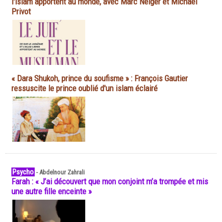
l'islam apportent au monde, avec Marc Neiger et Michaël
Privot
« Dara Shukoh, prince du soufisme » : François Gautier
ressuscite le prince oublié d'un islam éclairé
Psycho
-
Abdelnour Zahrali
Farah : « J’ai découvert que mon conjoint m’a trompée et mis
une autre fille enceinte »