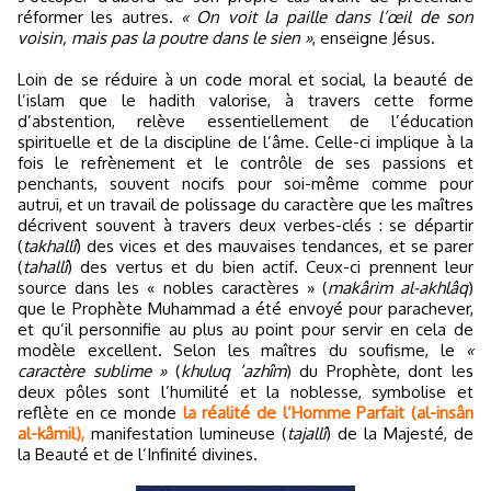
réformer les autres.
« On voit la paille dans l’œil de son
voisin, mais pas la poutre dans le sien »
, enseigne Jésus.
Loin de se réduire à un code moral et social, la beauté de
l’islam que le hadith valorise, à travers cette forme
d’abstention, relève essentiellement de l’éducation
spirituelle et de la discipline de l’âme. Celle-ci implique à la
fois le refrènement et le contrôle de ses passions et
penchants, souvent nocifs pour soi-même comme pour
autrui, et un travail de polissage du caractère que les maîtres
décrivent souvent à travers deux verbes-clés : se départir
(
takhallî
) des vices et des mauvaises tendances, et se parer
(
tahallî
) des vertus et du bien actif. Ceux-ci prennent leur
source dans les « nobles caractères » (
makârim al-akhlâq
)
que le Prophète Muhammad a été envoyé pour parachever,
et qu’il personnifie au plus au point pour servir en cela de
modèle excellent. Selon les maîtres du soufisme, le
«
caractère sublime »
(
khuluq ‘azhîm
) du Prophète, dont les
deux pôles sont l’humilité et la noblesse, symbolise et
reflète en ce monde
la réalité de l’Homme Parfait (al-insân
al-kâmil),
manifestation lumineuse (
tajallî
) de la Majesté, de
la Beauté et de l’Infinité divines.