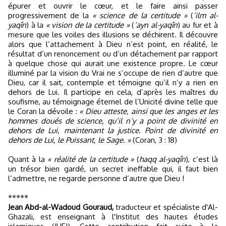
épurer et ouvrir le cœur, et le faire ainsi passer
progressivement de la
« science de la certitude »
(
‘ilm al-
yaqîn
) à la
« vision de la certitude »
(
‘ayn al-yaqîn
) au fur et à
mesure que les voiles des illusions se déchirent. Il découvre
alors que l’attachement à Dieu n’est point, en réalité, le
résultat d’un renoncement ou d’un détachement par rapport
à quelque chose qui aurait une existence propre. Le cœur
illuminé par la vision du Vrai ne s’occupe de rien d’autre que
Dieu, car il sait, contemple et témoigne qu’il n’y a rien en
dehors de Lui. Il participe en cela, d’après les maîtres du
soufisme, au témoignage éternel de l’Unicité divine telle que
le Coran la dévoile :
« Dieu atteste, ainsi que les anges et les
hommes doués de science, qu’il n’y a point de divinité en
dehors de Lui, maintenant la justice. Point de divinité en
dehors de Lui, le Puissant, le Sage. »
(Coran, 3 : 18)
Quant à la
« réalité de la certitude »
(
haqq al-yaqîn
), c’est là
un trésor bien gardé, un secret ineffable qui, il faut bien
l’admettre, ne regarde personne d’autre que Dieu !
*****
Jean Abd-al-Wadoud Gouraud,
traducteur et spécialiste d'Al-
Ghazali, est enseignant à l'Institut des hautes études