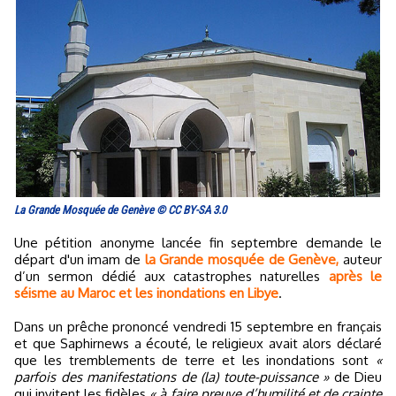
La Grande Mosquée de Genève © CC BY-SA 3.0
Une pétition anonyme lancée fin septembre demande le
départ d'un imam de
la Grande mosquée de Genève,
auteur
d’un sermon dédié aux catastrophes naturelles
après le
séisme au Maroc et les inondations en Libye
.
Dans un prêche prononcé vendredi 15 septembre en français
et que Saphirnews a écouté, le religieux avait alors déclaré
que les tremblements de terre et les inondations sont
«
parfois des manifestations de (la) toute-puissance »
de Dieu
qui invitent les fidèles
« à faire preuve d’humilité et de crainte