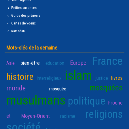
Petites annonces
Guide des prénoms
Cartes de voeux
Ramadan
Mots-clés de la semaine
France
Europe
bien-être
Asie
éducation
islam
histoire
livres
interreligieux
justice
mosquées
monde
mosquée
musulmans
politique
Proche
religions
et Moyen-Orient
racisme
société