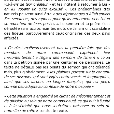
vis-à-vis de leur Créateur »
et les incitent à retourner à Lui
«
en lui vouant un culte exclusif »
. Ces phénomènes dits
naturels peuvent aussi être
« des réprimandes d’Allah envers
Ses serviteurs, des rappels pour qu’ils retournent vers Lui et
se repentent de leurs péchés ».
Le sermon et la prière s'est
déroulée sans accroc mais les mots de l'imam ont scandalisé
des fidèles, particulièrement ceux originaires des deux pays
affectés.
« Ce n'est malheureusement pas la première fois que des
membres de notre communauté expriment leur
mécontentement à l'égard des sermons de l'imam »
, lit-on
dans la pétition signée par une centaines de personnes. Le
texte ne détaille pas les points du sermon qui ont dérangé
mais, plus globalement,
« les plaintes portent sur le contenu
de ses discours, qui sont jugés controversés et inappropriés,
ainsi que ses lacunes en langue française, qui est perçu
comme peu adapté au contexte de notre mosquée »
.
« Cette situation a engendré un climat de mécontentement et
de division au sein de notre communauté, ce qui nuit à l'unité
et à la sérénité que nous souhaitons préserver au sein de
notre lieu de culte »
, conclut le texte.