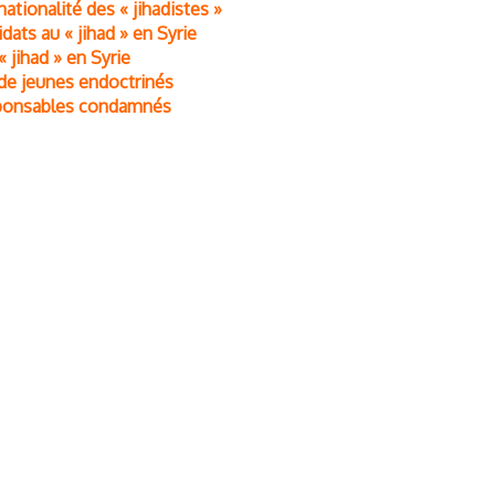
ationalité des « jihadistes »
dats au « jihad » en Syrie
 jihad » en Syrie
s de jeunes endoctrinés
esponsables condamnés