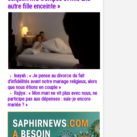
autre fille enceinte »
Inayah : « Je pense au divorce du fait
d’infidélités avant notre mariage religieux, alors
que nous étions en couple »
Rajiya : « Mon mari ne vit plus avec nous, ne
participe pas aux dépenses : suis-je encore
mariée ? »