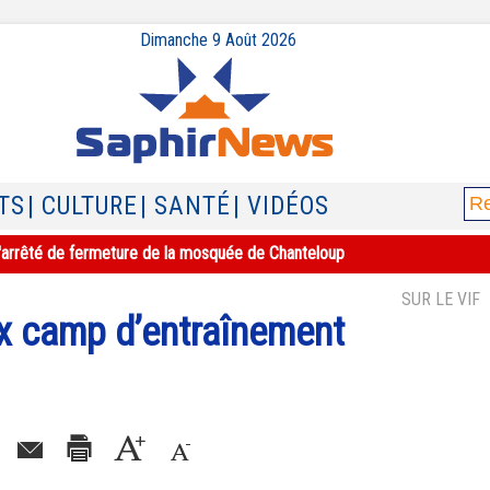
Dimanche 9 Août 2026
TS
| CULTURE
| SANTÉ
| VIDÉOS
e l'arrêté de fermeture de la mosquée de Chanteloup
SUR LE VIF
aux camp d’entraînement