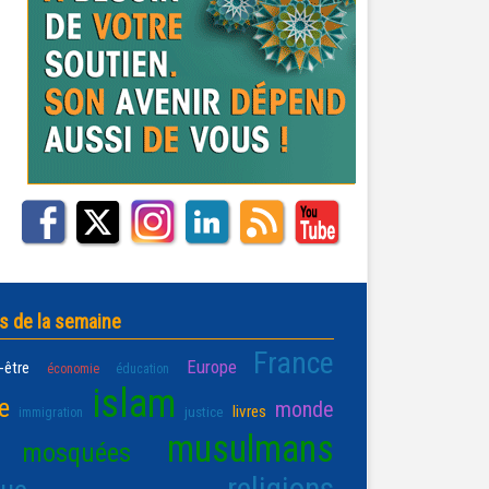
s de la semaine
France
Europe
-être
économie
éducation
islam
e
monde
livres
justice
immigration
musulmans
mosquées