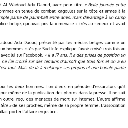
bd Al Wadoud Adu Daoud, avec pour titre
« Belle journée entre
 hommes en tenue de combat, cagoules sur la tête et armes à la
imple partie de paint-ball entre amis, mais davantage à un camp
olice belge, qui avait pris la « menace » très au sérieux et avait
 Wadoud Adu Daoud, présenté par les médias belges comme un
ux hommes cités par Sud Info explique l'avoir croisé trois fois au
 avec lui sur Facebook.
« Il a 17 ans, il a des prises de position un
 ne l’ai croisé sur des terrains d’airsoft que trois fois et on a eu
est tout. Mais de là à mélanger ses propos et une banale partie
ur les deux hommes. L’un d’eux, en période d’essai alors qu’il
jour même de la publication des photos dans la presse. Il ne sait
, en outre, reçu des menaces de mort sur Internet. L’autre affirme
tête »
de ses proches, même de sa propre femme. L’association
ait porter l’affaire en justice.