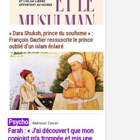
« Dara Shukoh, prince du soufisme » :
François Gautier ressuscite le prince
oublié d'un islam éclairé
Psycho
-
Abdelnour Zahrali
Farah : « J’ai découvert que mon
conjoint m’a trompée et mis une