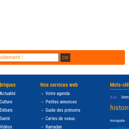
briques
Nos services web
Mots-clé
Actualité
Votre agenda
bien
Asie
Culture
Petites annonces
histoir
Débats
Guide des prénoms
Santé
Cartes de voeux
mosquée
Vidéos
Ramadan