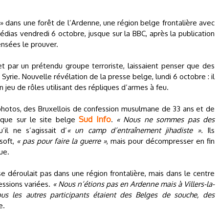
 » dans une forêt de l’Ardenne, une région belge frontalière avec
médias vendredi 6 octobre, jusque sur la BBC, après la publication
nsées le prouver.
et par un prétendu groupe terroriste, laissaient penser que des
rie. Nouvelle révélation de la presse belge, lundi 6 octobre : il
 un jeu de rôles utilisant des répliques d’armes à feu.
photos, des Bruxellois de confession musulmane de 33 ans et de
Sud Info
ique sur le site belge
.
« Nous ne sommes pas des
’il ne s’agissait d’
« un camp d’entraînement jihadiste ».
Ils
soft,
« pas pour faire la guerre »
, mais pour décompresser en fin
ue.
se déroulait pas dans une région frontalière, mais dans le centre
fessions variées.
« Nous n’étions pas en Ardenne mais à Villers-la-
ous les autres participants étaient des Belges de souche, des
e.