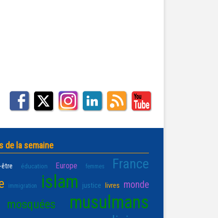
s de la semaine
France
Europe
-être
éducation
femmes
islam
e
monde
justice
livres
immigration
musulmans
mosquées