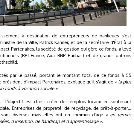
stissement à destination de entrepreneurs de banlieues s'est
istre de la Ville, Patrick Kanner, et de la secrétaire d'État à la
mpact Partenaires, la société de gestion qui gère ce fonds, a levé
itutionnels (BPI France, Axa, BNP Paribas) et de grands patrons
thschild.
lectés par le passé, portant le montant total de ce fonds à 55
le président d'Impact Partenaires, explique qu'il s'agit de
« la plus
n fonds à vocation sociale »
.
L'objectif est clair : créer des emplois locaux en soutenant
iale. Entreprises de propreté, de recyclage, de prêt-à-porter...
es sont diverses mais elles ont en commun d'agir
« en termes
ées, d'insertion, de handicap et d'apprentissage »
.