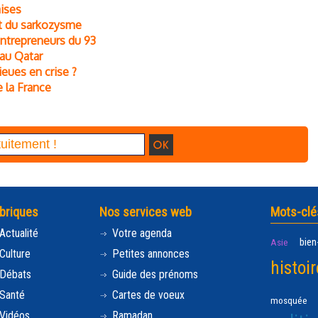
aises
et du sarkozysme
entrepreneurs du 93
 au Qatar
ieues en crise ?
e la France
briques
Nos services web
Mots-clé
Actualité
Votre agenda
bien
Asie
Culture
Petites annonces
histoir
Débats
Guide des prénoms
Santé
Cartes de voeux
mosquée
Vidéos
Ramadan