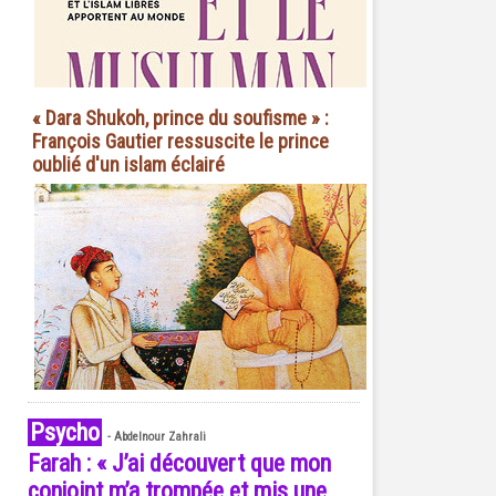
« Dara Shukoh, prince du soufisme » :
François Gautier ressuscite le prince
oublié d'un islam éclairé
Psycho
-
Abdelnour Zahrali
Farah : « J’ai découvert que mon
conjoint m’a trompée et mis une