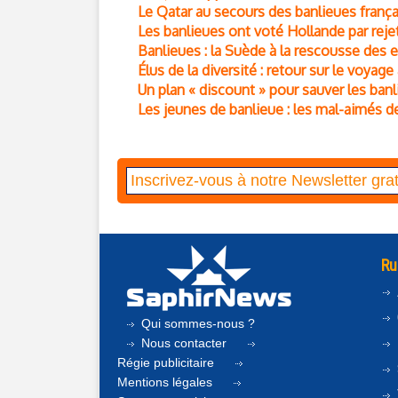
Le Qatar au secours des banlieues franç
Les banlieues ont voté Hollande par rej
Banlieues : la Suède à la rescousse des 
Élus de la diversité : retour sur le voyage
Un plan « discount » pour sauver les banl
Les jeunes de banlieue : les mal-aimés d
Ru
Qui sommes-nous ?
Nous contacter
Régie publicitaire
Mentions légales