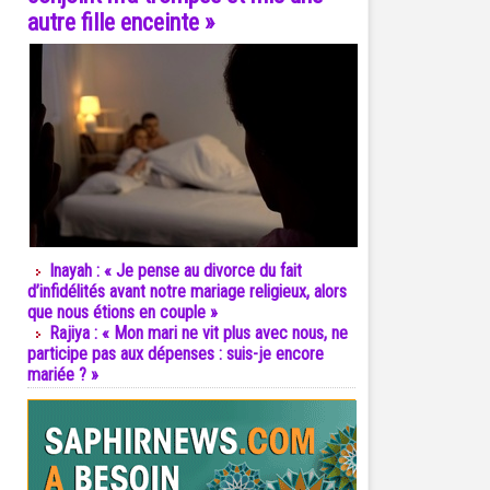
autre fille enceinte »
Inayah : « Je pense au divorce du fait
d’infidélités avant notre mariage religieux, alors
que nous étions en couple »
Rajiya : « Mon mari ne vit plus avec nous, ne
participe pas aux dépenses : suis-je encore
mariée ? »