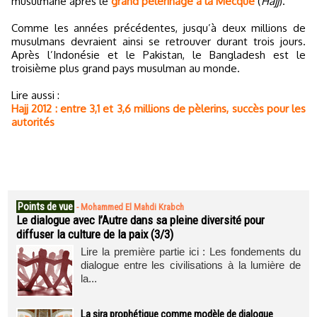
musulmane après le
grand pèlerinage à la Mecque
(
Hajj
).
Comme les années précédentes, jusqu’à deux millions de
musulmans devraient ainsi se retrouver durant trois jours.
Après l’Indonésie et le Pakistan, le Bangladesh est le
troisième plus grand pays musulman au monde.
Lire aussi :
Hajj 2012 : entre 3,1 et 3,6 millions de pèlerins, succès pour les
autorités
Points de vue
-
Mohammed El Mahdi Krabch
Le dialogue avec l’Autre dans sa pleine diversité pour
diffuser la culture de la paix (3/3)
Lire la première partie ici : Les fondements du
dialogue entre les civilisations à la lumière de
la...
La sira prophétique comme modèle de dialogue