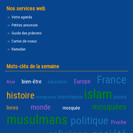
Nos services web
Votre agenda
Petites annonces
Guide des prénoms
Cartes de voeux
Ramadan
Mots-clés de la semaine
France
Europe
bien-être
Asie
éducation
islam
histoire
interreligieux
justice
immigration
mosquées
monde
livres
mosquée
musulmans
politique
Proche