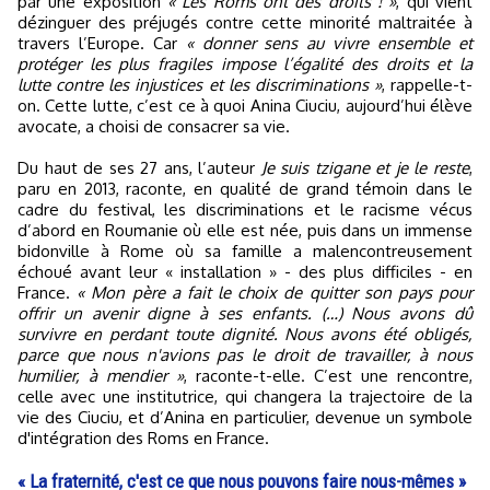
par une exposition
« Les Roms ont des droits ! »
, qui vient
dézinguer des préjugés contre cette minorité maltraitée à
travers l’Europe. Car
« donner sens au vivre ensemble et
protéger les plus fragiles impose l’égalité des droits et la
lutte contre les injustices et les discriminations »
, rappelle-t-
on. Cette lutte, c’est ce à quoi Anina Ciuciu, aujourd’hui élève
avocate, a choisi de consacrer sa vie.
Du haut de ses 27 ans, l’auteur
Je suis tzigane et je le reste
,
paru en 2013, raconte, en qualité de grand témoin dans le
cadre du festival, les discriminations et le racisme vécus
d’abord en Roumanie où elle est née, puis dans un immense
bidonville à Rome où sa famille a malencontreusement
échoué avant leur « installation » - des plus difficiles - en
France.
« Mon père a fait le choix de quitter son pays pour
offrir un avenir digne à ses enfants. (…) Nous avons dû
survivre en perdant toute dignité. Nous avons été obligés,
parce que nous n'avions pas le droit de travailler, à nous
humilier, à mendier »
, raconte-t-elle. C’est une rencontre,
celle avec une institutrice, qui changera la trajectoire de la
vie des Ciuciu, et d’Anina en particulier, devenue un symbole
d'intégration des Roms en France.
« La fraternité, c'est ce que nous pouvons faire nous-mêmes »