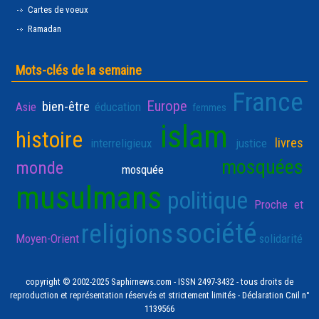
Cartes de voeux
Ramadan
Mots-clés de la semaine
France
Europe
bien-être
Asie
éducation
femmes
islam
histoire
livres
interreligieux
justice
mosquées
monde
mosquée
musulmans
politique
Proche et
société
religions
Moyen-Orient
solidarité
copyright © 2002-2025 Saphirnews.com - ISSN 2497-3432 - tous droits de
reproduction et représentation réservés et strictement limités - Déclaration Cnil n°
1139566