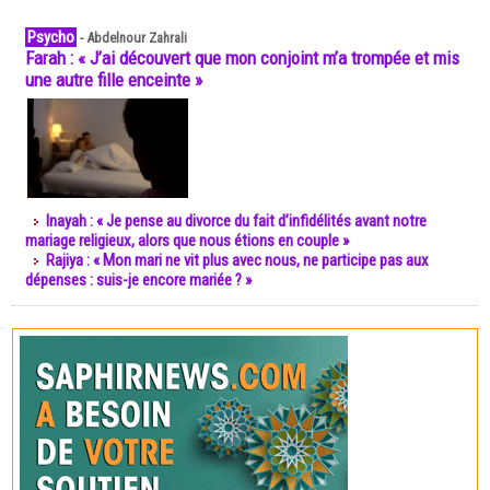
Psycho
-
Abdelnour Zahrali
Farah : « J’ai découvert que mon conjoint m’a trompée et mis
une autre fille enceinte »
Inayah : « Je pense au divorce du fait d’infidélités avant notre
mariage religieux, alors que nous étions en couple »
Rajiya : « Mon mari ne vit plus avec nous, ne participe pas aux
dépenses : suis-je encore mariée ? »