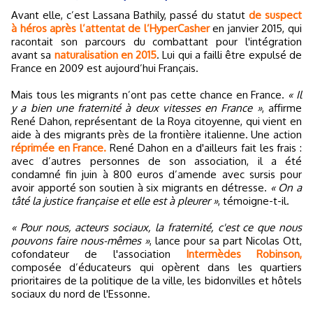
Avant elle, c’est Lassana Bathily, passé du statut
de suspect
à héros après l’attentat de l’HyperCasher
en janvier 2015, qui
racontait son parcours du combattant pour l'intégration
avant sa
naturalisation en 2015
. Lui qui a failli être expulsé de
France en 2009 est aujourd’hui Français.
Mais tous les migrants n’ont pas cette chance en France.
« Il
y a bien une fraternité à deux vitesses en France »
, affirme
René Dahon, représentant de la Roya citoyenne, qui vient en
aide à des migrants près de la frontière italienne. Une action
réprimée en France.
René Dahon en a d'ailleurs fait les frais :
avec d’autres personnes de son association, il a été
condamné fin juin à 800 euros d’amende avec sursis pour
avoir apporté son soutien à six migrants en détresse.
« On a
tâté la justice française et elle est à pleurer »
, témoigne-t-il.
« Pour nous, acteurs sociaux, la fraternité, c'est ce que nous
pouvons faire nous-mêmes »
, lance pour sa part Nicolas Ott,
cofondateur de l'association
Intermèdes Robinson,
composée d’éducateurs qui opèrent dans les quartiers
prioritaires de la politique de la ville, les bidonvilles et hôtels
sociaux du nord de l'Essonne.