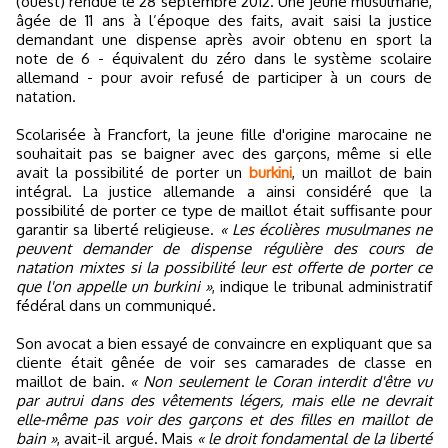
(ouest) rendue le 28 septembre 2012. Une jeune musulmane,
âgée de 11 ans à l’époque des faits, avait saisi la justice
demandant une dispense après avoir obtenu en sport la
note de 6 - équivalent du zéro dans le système scolaire
allemand - pour avoir refusé de participer à un cours de
natation.
Scolarisée à Francfort, la jeune fille d'origine marocaine ne
souhaitait pas se baigner avec des garçons, même si elle
avait la possibilité de porter un
burkini
, un maillot de bain
intégral. La justice allemande a ainsi considéré que la
possibilité de porter ce type de maillot était suffisante pour
garantir sa liberté religieuse.
« Les écolières musulmanes ne
peuvent demander de dispense régulière des cours de
natation mixtes si la possibilité leur est offerte de porter ce
que l'on appelle un burkini »
, indique le tribunal administratif
fédéral dans un communiqué.
Son avocat a bien essayé de convaincre en expliquant que sa
cliente était gênée de voir ses camarades de classe en
maillot de bain.
« Non seulement le Coran interdit d'être vu
par autrui dans des vêtements légers, mais elle ne devrait
elle-même pas voir des garçons et des filles en maillot de
bain »
, avait-il argué. Mais
« le droit fondamental de la liberté