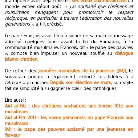
Il a rappelé avoir déjà transmis
ses vœux aux musulmans
du
monde entier début août.
« J'ai souhaité que chrétiens et
musulmans s'engagent pour promouvoir le respect
réciproque, en particulier à travers l'éducation des nouvelles
générations »
, a-t-il précisé.
Le pape François avait tenu à signer de sa main ce message
adressé quelques jours avant la fin du Ramadan, à la
communauté musulmane. François, dit « le pape des pauvres
», compte bien impulser un nouveau souffle au
dialogue
islamo-chrétien
.
De retour des
Journées mondiales de la jeunesse (JMJ)
, le
souverain pontife a également exhorté les fidèles à
«
l'Amour »
dimanche.
Depuis son élection en mars
, son style
fait de simplicité a su gagner le cœur des catholiques.
Lire aussi :
Aïd al-Fitr : des chrétiens souhaitent une bonne fête aux
musulmans
Aïd al-Fitr 2013 : les vœux personnels du pape François aux
musulmans
JMJ : le pape des pauvres acclamé par une jeunesse en
ferveur