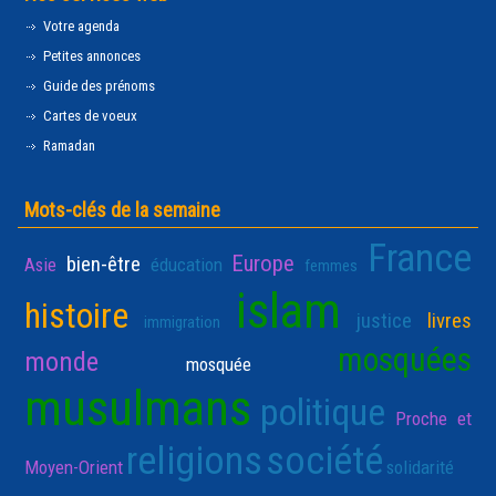
Votre agenda
Petites annonces
Guide des prénoms
Cartes de voeux
Ramadan
Mots-clés de la semaine
France
Europe
bien-être
Asie
éducation
femmes
islam
histoire
justice
livres
immigration
mosquées
monde
mosquée
musulmans
politique
Proche et
religions
société
Moyen-Orient
solidarité