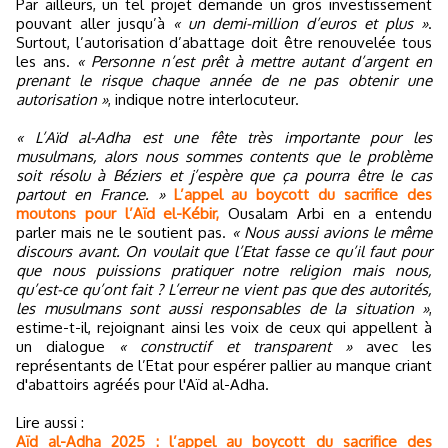
Par ailleurs, un tel projet demande un gros investissement
pouvant aller jusqu’à
« un demi-million d’euros et plus »
.
Surtout, l’autorisation d’abattage doit être renouvelée tous
les ans.
« Personne n’est prêt à mettre autant d’argent en
prenant le risque chaque année de ne pas obtenir une
autorisation »
, indique notre interlocuteur.
« L’Aïd al-Adha est une fête très importante pour les
musulmans, alors nous sommes contents que le problème
soit résolu à Béziers et j’espère que ça pourra être le cas
partout en France. »
L’appel au boycott du sacrifice des
moutons pour l’Aïd el-Kébir,
Ousalam Arbi en a entendu
parler mais ne le soutient pas.
« Nous aussi avions le même
discours avant. On voulait que l’Etat fasse ce qu’il faut pour
que nous puissions pratiquer notre religion mais nous,
qu’est-ce qu’ont fait ? L’erreur ne vient pas que des autorités,
les musulmans sont aussi responsables de la situation »
,
estime-t-il, rejoignant ainsi les voix de ceux qui appellent à
un dialogue
« constructif et transparent »
avec les
représentants de l’Etat pour espérer pallier au manque criant
d'abattoirs agréés pour l'Aïd al-Adha.
Lire aussi :
Aïd al-Adha 2025 : l’appel au boycott du sacrifice des