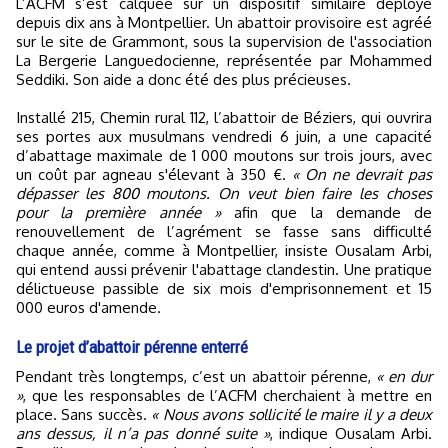
L’ACFM s’est calquée sur un dispositif similaire déployé
depuis dix ans à Montpellier. Un abattoir provisoire est agréé
sur le site de Grammont, sous la supervision de l'association
La Bergerie Languedocienne, représentée par Mohammed
Seddiki. Son aide a donc été des plus précieuses.
Installé 215, Chemin rural 112, l’abattoir de Béziers, qui ouvrira
ses portes aux musulmans vendredi 6 juin, a une capacité
d’abattage maximale de 1 000 moutons sur trois jours, avec
un coût par agneau s'élevant à 350 €.
« On ne devrait pas
dépasser les 800 moutons. On veut bien faire les choses
pour la première année »
afin que la demande de
renouvellement de l’agrément se fasse sans difficulté
chaque année, comme à Montpellier, insiste Ousalam Arbi,
qui entend aussi prévenir l'abattage clandestin. Une pratique
délictueuse passible de six mois d'emprisonnement et 15
000 euros d'amende.
Le projet d’abattoir pérenne enterré
Pendant très longtemps, c’est un abattoir pérenne,
« en dur
»
, que les responsables de l’ACFM cherchaient à mettre en
place. Sans succès.
« Nous avons sollicité le maire il y a deux
ans dessus, il n’a pas donné suite »
, indique Ousalam Arbi.