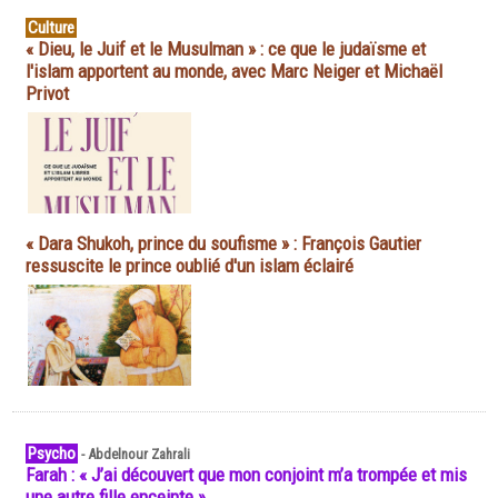
Culture
« Dieu, le Juif et le Musulman » : ce que le judaïsme et
l'islam apportent au monde, avec Marc Neiger et Michaël
Privot
« Dara Shukoh, prince du soufisme » : François Gautier
ressuscite le prince oublié d'un islam éclairé
Psycho
-
Abdelnour Zahrali
Farah : « J’ai découvert que mon conjoint m’a trompée et mis
une autre fille enceinte »