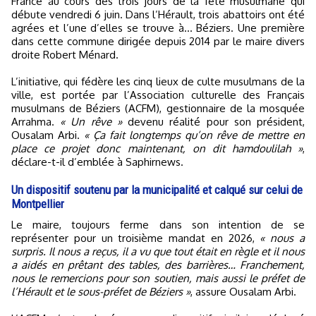
France au cours des trois jours de la fête musulmane qui
débute vendredi 6 juin. Dans l’Hérault, trois abattoirs ont été
agrées et l’une d’elles se trouve à… Béziers. Une première
dans cette commune dirigée depuis 2014 par le maire divers
droite Robert Ménard.
L’initiative, qui fédère les cinq lieux de culte musulmans de la
ville, est portée par l’Association culturelle des Français
musulmans de Béziers (ACFM), gestionnaire de la mosquée
Arrahma.
« Un rêve »
devenu réalité pour son président,
Ousalam Arbi.
« Ça fait longtemps qu’on rêve de mettre en
place ce projet donc maintenant, on dit hamdoulilah »
,
déclare-t-il d’emblée à Saphirnews.
Un dispositif soutenu par la municipalité et calqué sur celui de
Montpellier
Le maire, toujours ferme dans son intention de se
représenter pour un troisième mandat en 2026,
« nous a
surpris. Il nous a reçus, il a vu que tout était en règle et il nous
a aidés en prêtant des tables, des barrières… Franchement,
nous le remercions pour son soutien, mais aussi le préfet de
l’Hérault et le sous-préfet de Béziers »
, assure Ousalam Arbi.