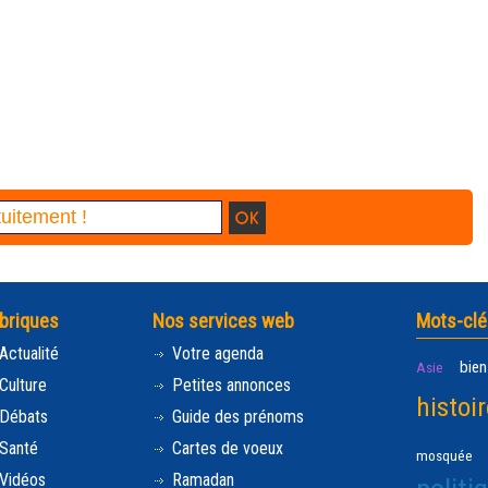
briques
Nos services web
Mots-clé
Actualité
Votre agenda
bien
Asie
Culture
Petites annonces
histoir
Débats
Guide des prénoms
Santé
Cartes de voeux
mosquée
Vidéos
Ramadan