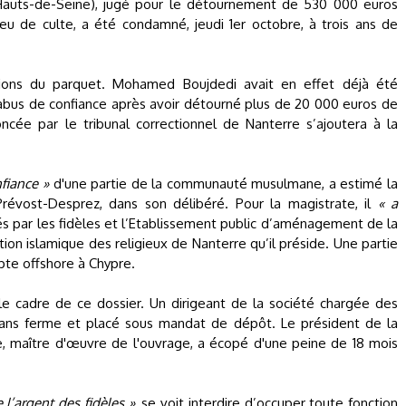
Hauts-de-Seine), jugé pour le détournement de 530 000 euros
ieu de culte, a été condamné, jeudi 1er octobre, à trois ans de
itions du parquet. Mohamed Boujdedi avait en effet déjà été
bus de confiance après avoir détourné plus de 20 000 euros de
ncée par le tribunal correctionnel de Nanterre s’ajoutera à la
nfiance »
d'une partie de la communauté musulmane, a estimé la
révost-Desprez, dans son délibéré. Pour la magistrate, il
« a
 par les fidèles et l’Etablissement public d’aménagement de la
ion islamique des religieux de Nanterre qu’il préside. Une partie
te offshore à Chypre.
e cadre de ce dossier. Un dirigeant de la société chargée des
 ans ferme et placé sous mandat de dépôt. Le président de la
e, maître d'œuvre de l'ouvrage, a écopé d'une peine de 18 mois
 l’argent des fidèles »
, se voit interdire d’occuper toute fonction