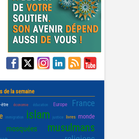
s de la semaine
France
Europe
-être
économie
éducation
islam
e
monde
livres
justice
immigration
musulmans
mosquées