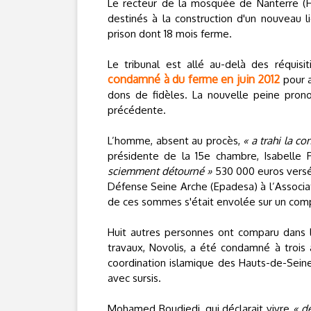
Le recteur de la mosquée de Nanterre (
destinés à la construction d'un nouveau l
prison dont 18 mois ferme.
Le tribunal est allé au-delà des réquis
condamné à du ferme en juin 2012
pour a
dons de fidèles. La nouvelle peine prono
précédente.
L’homme, absent au procès,
« a trahi la co
présidente de la 15e chambre, Isabelle P
sciemment détourné »
530 000 euros versés
Défense Seine Arche (Epadesa) à l’Associat
de ces sommes s'était envolée sur un comp
Huit autres personnes ont comparu dans l
travaux, Novolis, a été condamné à trois
coordination islamique des Hauts-de-Sein
avec sursis.
Mohamed Boudjedi, qui déclarait vivre
« de