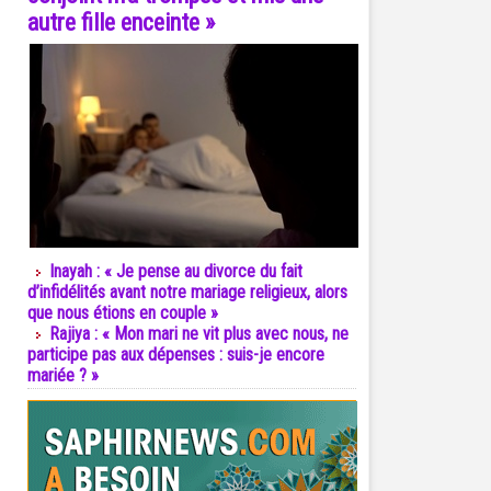
autre fille enceinte »
Inayah : « Je pense au divorce du fait
d’infidélités avant notre mariage religieux, alors
que nous étions en couple »
Rajiya : « Mon mari ne vit plus avec nous, ne
participe pas aux dépenses : suis-je encore
mariée ? »