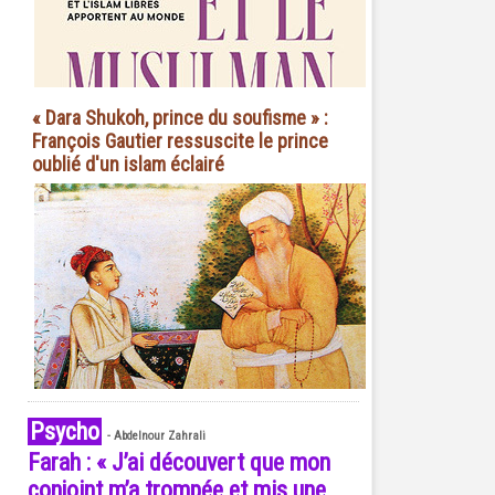
« Dara Shukoh, prince du soufisme » :
François Gautier ressuscite le prince
oublié d'un islam éclairé
Psycho
-
Abdelnour Zahrali
Farah : « J’ai découvert que mon
conjoint m’a trompée et mis une