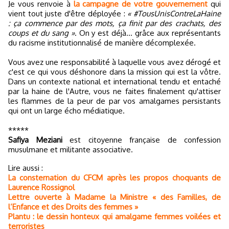
Je vous renvoie à
la campagne de votre gouvernement
qui
vient tout juste d'être déployée :
« #TousUnisContreLaHaine
: ça commence par des mots, ça finit par des crachats, des
coups et du sang »
. On y est déjà... grâce aux représentants
du racisme institutionnalisé de manière décomplexée.
Vous avez une responsabilité à laquelle vous avez dérogé et
c'est ce qui vous déshonore dans la mission qui est la vôtre.
Dans un contexte national et international tendu et entaché
par la haine de l'Autre, vous ne faites finalement qu'attiser
les flammes de la peur de par vos amalgames persistants
qui ont un large écho médiatique.
*****
Safiya Meziani
est citoyenne française de confession
musulmane et militante associative.
Lire aussi :
La consternation du CFCM après les propos choquants de
Laurence Rossignol
Lettre ouverte à Madame la Ministre « des Familles, de
l’Enfance et des Droits des femmes »
Plantu : le dessin honteux qui amalgame femmes voilées et
terroristes