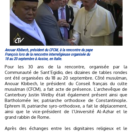
Anouar Kbibech, président du CFCM, à la rencontre du pape
François lors de la rencontre interreligieuse organisée du
18 au 20 septembre à Assise, en Italie.
Pour les 30 ans de la rencontre, organisée par la
Communauté de Sant’Egidio, des dizaines de tables rondes
ont été organisées du 18 au 20 septembre. Côté musulman,
Anouar Kbibech, le président du Conseil français du culte
musulman (CFCM), a fait acte de présence. L’archevêque de
Canterbury Justin Welby était également présent ainsi que
Bartholomée Ier, patriarche orthodoxe de Constantinople.
Ephrem III, patriarche syro-orthodoxe, a fait le déplacement,
ainsi que le vice-président de l’Université Al-Azhar et le
grand rabbin de Rome.
Après des échanges entre les dignitaires religieux et le