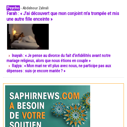
Psycho
-
Abdelnour Zahrali
Farah : « J’ai découvert que mon conjoint m’a trompée et mis
une autre fille enceinte »
Inayah : « Je pense au divorce du fait d’infidélités avant notre
mariage religieux, alors que nous étions en couple »
Rajiya : « Mon mari ne vit plus avec nous, ne participe pas aux
dépenses : suis-je encore mariée ? »