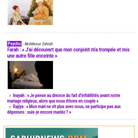
Psycho
-
Abdelnour Zahrali
Farah : « J’ai découvert que mon conjoint m’a trompée et mis
une autre fille enceinte »
Inayah : « Je pense au divorce du fait d’infidélités avant notre
mariage religieux, alors que nous étions en couple »
Rajiya : « Mon mari ne vit plus avec nous, ne participe pas aux
dépenses : suis-je encore mariée ? »