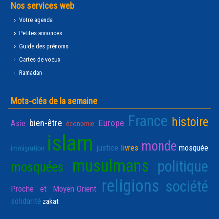
Nos services web
Votre agenda
Petites annonces
Guide des prénoms
Cartes de voeux
Ramadan
Mots-clés de la semaine
France
histoire
bien-être
Europe
Asie
économie
islam
monde
justice
livres
mosquée
immigration
musulmans
politique
mosquées
religions
société
Proche et Moyen-Orient
solidarité
zakat