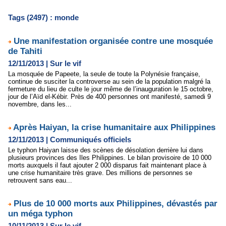
Tags (2497) : monde
Une manifestation organisée contre une mosquée
de Tahiti
12/11/2013
|
Sur le vif
La mosquée de Papeete, la seule de toute la Polynésie française,
continue de susciter la controverse au sein de la population malgré la
fermeture du lieu de culte le jour même de l’inauguration le 15 octobre,
jour de l’Aïd el-Kébir. Près de 400 personnes ont manifesté, samedi 9
novembre, dans les...
Après Haiyan, la crise humanitaire aux Philippines
12/11/2013
|
Communiqués officiels
Le typhon Haiyan laisse des scènes de désolation derrière lui dans
plusieurs provinces des Iles Philippines. Le bilan provisoire de 10 000
morts auxquels il faut ajouter 2 000 disparus fait maintenant place à
une crise humanitaire très grave. Des millions de personnes se
retrouvent sans eau...
Plus de 10 000 morts aux Philippines, dévastés par
un méga typhon
10/11/2013
|
Sur le vif