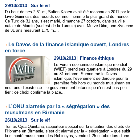
29/10/2013
|
Sur le vif
Du haut de ses 2,51 m, Sultan Kösen avait été reconnu en 2011 par le
Livre Guinness des records comme l’homme le plus grand du monde.
Ce Turc de 31 ans, s’est marié, dimanche 27 octobre, dans sa ville
natale de Mardin (sud-est de la Turquie) avec Merve Dibo, une Syrienne
de 31 ans mesurant 1,75 m....
Le Davos de la finance islamique ouvert, Londres
en force
29/10/2013
|
Finance éthique
Le Forum économique islamique mondial
(WIEF) prend ses quartiers à Londres du 29
au 31 octobre. Surnommé le Davos
islamique, l’évènement se déroule pour la
première fois hors du monde musulman en
neuf ans d’existence. Le gouvernement britannique n’en est pas peu
fier : ce choix confirme la place...
L’ONU alarmée par la « ségrégation » des
musulmans en Birmanie
26/10/2013
|
Sur le vif
Tomás Ojea Quintana, rapporteur spécial sur la situation des droits de
l’Homme en Birmanie, s’est dit alarmé par la « ségrégation » que subit
la minorité musulmane des Rohingyas, vendredi 25 octobre lors d’une