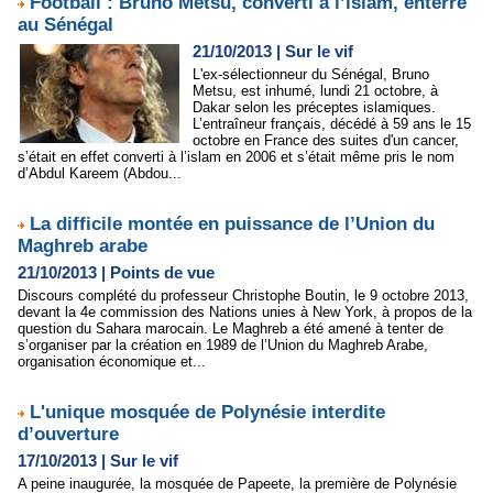
Football : Bruno Metsu, converti à l’islam, enterré
au Sénégal
21/10/2013
|
Sur le vif
L'ex-sélectionneur du Sénégal, Bruno
Metsu, est inhumé, lundi 21 octobre, à
Dakar selon les préceptes islamiques.
L’entraîneur français, décédé à 59 ans le 15
octobre en France des suites d'un cancer,
s’était en effet converti à l’islam en 2006 et s’était même pris le nom
d’Abdul Kareem (Abdou...
La difficile montée en puissance de l’Union du
Maghreb arabe
21/10/2013
|
Points de vue
Discours complété du professeur Christophe Boutin, le 9 octobre 2013,
devant la 4e commission des Nations unies à New York, à propos de la
question du Sahara marocain. Le Maghreb a été amené à tenter de
s’organiser par la création en 1989 de l’Union du Maghreb Arabe,
organisation économique et...
L'unique mosquée de Polynésie interdite
d’ouverture
17/10/2013
|
Sur le vif
A peine inaugurée, la mosquée de Papeete, la première de Polynésie