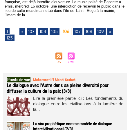
française, est déjà interdite d’ouverture. La municipalité de Papeete a
émis, mercredi 16 octobre, une interdiction de recevoir le public dans le
lieu de culte musulman situé dans l’île de Tahiti. Reçu à la mairie,
l’imam de la...
1
...
«
103
104
105
106
107
108
109
»
...
125
Points de vue
-
Mohammed El Mahdi Krabch
Le dialogue avec l’Autre dans sa pleine diversité pour
diffuser la culture de la paix (3/3)
Lire la première partie ici : Les fondements du
dialogue entre les civilisations à la lumière de
la...
La sira prophétique comme modèle de dialogue
intercivilisationnel (2/3)