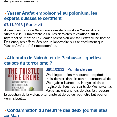
de graves violences. «...
Yasser Arafat empoisonné au polonium, les
experts suisses le certifient
07/11/2013
|
Sur le vif
A quelques jours du 9e anniversaire de la mort de Yasser Arafat
survenue le 11 novembre 2004, les dernières révélations sur la
mystérieuse mort de l’ex-leader palestinien ont fait l’effet d’une bombe.
Des analyses effectuées par un laboratoire suisse confirment que
Yasser Arafat a été empoisonné au...
Attentats de Nairobi et de Peshawar : quelles
causes du terrorisme ?
06/11/2013
|
Points de vue
Washington – les massacres perpétrés le
mois dernier, dans le centre commercial de
Westgate à Nairobi, au Kenya, et dans
l’Eglise de Tous-les-Saints de Peshawar, au
Pakistan, ont une fois de plus fait ressurgir
la question de la violence terroriste et de ce qui peut être fait pour en
venir à bout....
Condamnation du meurtre des deux journalistes
au Mali