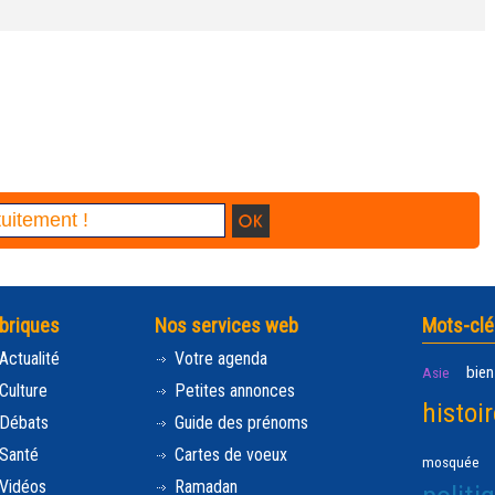
briques
Nos services web
Mots-clé
Actualité
Votre agenda
bien
Asie
Culture
Petites annonces
histoir
Débats
Guide des prénoms
Santé
Cartes de voeux
mosquée
Vidéos
Ramadan