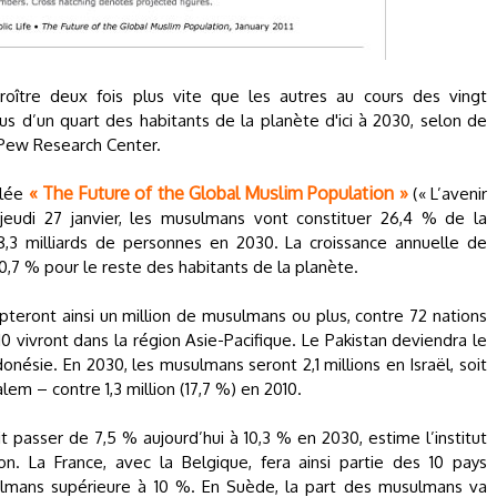
oître deux fois plus vite que les autres au cours des vingt
us d’un quart des habitants de la planète d'ici à 2030, selon de
Pew Research Center.
« The Future of the Global Muslim Population »
ulée
(« L’avenir
jeudi 27 janvier, les musulmans vont constituer 26,4 % de la
,3 milliards de personnes en 2030. La croissance annuelle de
0,7 % pour le reste des habitants de la planète.
teront ainsi un million de musulmans ou plus, contre 72 nations
 vivront dans la région Asie-Pacifique. Le Pakistan deviendra le
nésie. En 2030, les musulmans seront 2,1 millions en Israël, soit
lem – contre 1,3 million (17,7 %) en 2010.
passer de 7,5 % aujourd’hui à 10,3 % en 2030, estime l’institut
n. La France, avec la Belgique, fera ainsi partie des 10 pays
lmans supérieure à 10 %. En Suède, la part des musulmans va