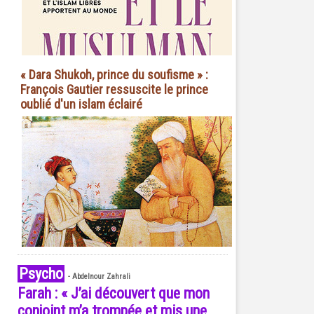
« Dara Shukoh, prince du soufisme » :
François Gautier ressuscite le prince
oublié d'un islam éclairé
Psycho
-
Abdelnour Zahrali
Farah : « J’ai découvert que mon
conjoint m’a trompée et mis une