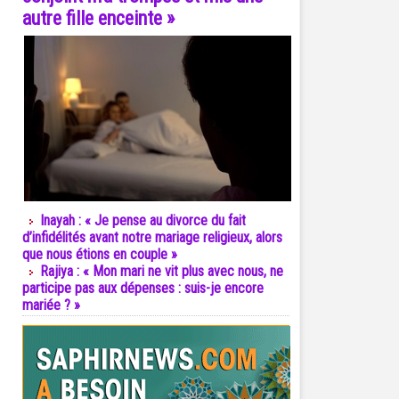
autre fille enceinte »
Inayah : « Je pense au divorce du fait
d’infidélités avant notre mariage religieux, alors
que nous étions en couple »
Rajiya : « Mon mari ne vit plus avec nous, ne
participe pas aux dépenses : suis-je encore
mariée ? »