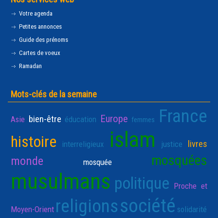
Votre agenda
Petites annonces
Guide des prénoms
Cartes de voeux
Ramadan
Mots-clés de la semaine
France
Europe
bien-être
Asie
éducation
femmes
islam
histoire
livres
interreligieux
justice
mosquées
monde
mosquée
musulmans
politique
Proche et
société
religions
Moyen-Orient
solidarité