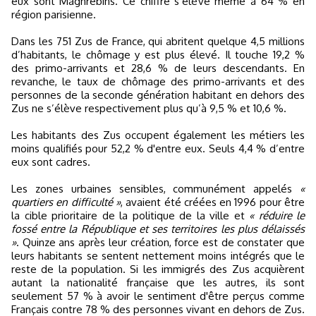
eux sont Maghrébins. Ce chiffre s’élève même à 64 % en
région parisienne.
Dans les 751 Zus de France, qui abritent quelque 4,5 millions
d’habitants, le chômage y est plus élevé. Il touche 19,2 %
des primo-arrivants et 28,6 % de leurs descendants. En
revanche, le taux de chômage des primo-arrivants et des
personnes de la seconde génération habitant en dehors des
Zus ne s’élève respectivement plus qu’à 9,5 % et 10,6 %.
Les habitants des Zus occupent également les métiers les
moins qualifiés pour 52,2 % d'entre eux. Seuls 4,4 % d’entre
eux sont cadres.
Les zones urbaines sensibles, communément appelés
«
quartiers en difficulté »
, avaient été créées en 1996 pour être
la cible prioritaire de la politique de la ville et
« réduire le
fossé entre la République et ses territoires les plus délaissés
»
. Quinze ans après leur création, force est de constater que
leurs habitants se sentent nettement moins intégrés que le
reste de la population. Si les immigrés des Zus acquièrent
autant la nationalité française que les autres, ils sont
seulement 57 % à avoir le sentiment d'être perçus comme
Français contre 78 % des personnes vivant en dehors de Zus.