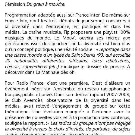
l’émission
Du grain à moudre
.
Programmation adaptée aussi sur France Inter. De même sur
France Info, dont les trois débats du jour seront consacrés à
la diversité dans l’entreprise, en politique et dans les
médias. La chaîne musicale, Fip proposera une playlist 100%
musiques du monde. Le Mouv’, ouvrira ses micros aux
générations issus des quartiers où la diversité est bien plus
qu’un concept politique, une réalité sociale :
« reportage dans
une classe monde d’un lycée de Saint-Denis (93) qui accueille
20 nationalités différentes (africains, turcs tchétctènes,
chinois, capverdiens (etc.) »
indique le dossier de presse. A
découvrir dans La Matinale dès 6h.
Pour Radio France, c’est une première. C’est d’ailleurs un
évènement inédit sur l’ensemble du réseau radiophonique
français, public et privé. Dans son dernier rapport 2007-2008,
le Club Averroès, observatoire de la diversité dans les
médias, avait relevé l’engagement du groupe sur cette
thématique. Une évolution marquée à l’antenne avec la
présence de nouvelles voix et à la production des contenus,
souligne le rapport. :
« Les radios du groupe n’ont pas négligé
la diversité à travers le choix d’invités, de portraits, de sujets
traités, d’opérations spéciales, de partenariats ».