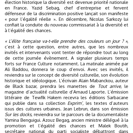
élection historique la diversité est devenue priorité nationale
en France. Yazid Sebag, chef d’entreprise et fervent
défenseur de la discrimination positive lançait son manifeste
« pour l’égalité réelle ». En décembre, Nicolas Sarkozy lui
confiait la conduite du nouveau commissariat à la diversité et
à l’égalité des chances.
« L’élite française va-t-elle prendre des couleurs un jour ? »
,
c’est à cette question, entre autres, que les nombreux
invités et intervenants vont tenter de répondre tout au long
de cette journée évènement. A signaler plusieurs temps
forts sur France Culture notamment. La matinale animée par
Ali Baddou, donnera le coup d’envoi. Avec ses invités, il
reviendra sur le concept de diversité culturelle, son évolution
historique et idéologique. L’écrivain Alain Mabanckou, auteur
de Black bazar, prendra les manettes de
Tout arrive
, le
magazine d’actualité culturelle d’Arnaud Laporte. L’émission
littéraire de Tewfik Hakem recevra les éditions Sarbacane
qui publie dans sa collection
Exprim’,
les textes d’auteurs
issus des cultures urbaines. Jean Lebrun, dans son émission
Sur les docks
, reviendra sur le parcours de la documentaliste
Yamina Benguigui. Azouz Begag, ancien ministre délégué à la
promotion et l’égalité des chances et Malek Boutih,
secrétaire national du parti socialiste débattront dans