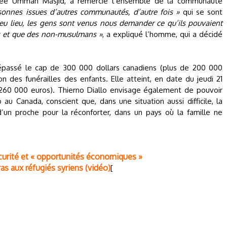
quée Ummah Masjid, a remercié l’ensemble de la communauté
sonnes issues d’autres communautés, d’autre fois »
qui se sont
 eu lieu, les gens sont venus nous demander ce qu’ils pouvaient
ns et que des non-musulmans »
, a expliqué l’homme, qui a décidé
dépassé le cap de 300 000 dollars canadiens (plus de 200 000
ion des funérailles des enfants. Elle atteint, en date du jeudi 21
e 260 000 euros). Thierno Diallo envisage également de pouvoir
au Canada, conscient que, dans une situation aussi difficile, la
un proche pour la réconforter, dans un pays où la famille ne
curité et « opportunités économiques »
s aux réfugiés syriens (vidéo)
[