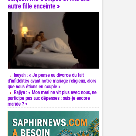
autre fille enceinte »
Inayah : « Je pense au divorce du fait
d’infidélités avant notre mariage religieux, alors
que nous étions en couple »
Rajiya : « Mon mari ne vit plus avec nous, ne
participe pas aux dépenses : suis-je encore
mariée ? »