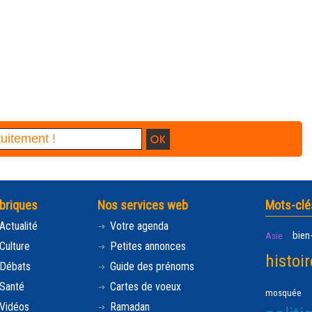
briques
Nos services web
Mots-clé
Actualité
Votre agenda
bien
Asie
Culture
Petites annonces
histoir
Débats
Guide des prénoms
Santé
Cartes de voeux
mosquée
Vidéos
Ramadan