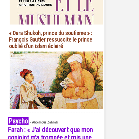
« Dara Shukoh, prince du soufisme » :
François Gautier ressuscite le prince
oublié d'un islam éclairé
Psycho
-
Abdelnour Zahrali
Farah : « J’ai découvert que mon
conjoint m’a trompée et mis une