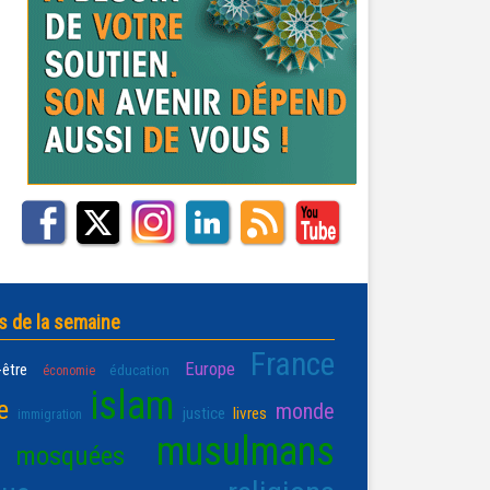
s de la semaine
France
Europe
-être
éducation
économie
islam
e
monde
justice
livres
immigration
musulmans
mosquées