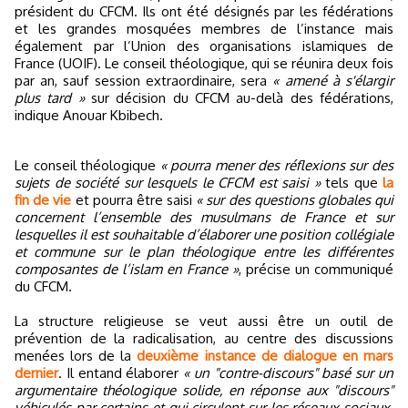
président du CFCM. Ils ont été désignés par les fédérations
et les grandes mosquées membres de l’instance mais
également par l’Union des organisations islamiques de
France (UOIF). Le conseil théologique, qui se réunira deux fois
par an, sauf session extraordinaire, sera
« amené à s'élargir
plus tard »
sur décision du CFCM au-delà des fédérations,
indique Anouar Kbibech.
Le conseil théologique
« pourra mener des réflexions sur des
sujets de société sur lesquels le CFCM est saisi »
tels que
la
fin de vie
et pourra être saisi
« sur des questions globales qui
concernent l’ensemble des musulmans de France et sur
lesquelles il est souhaitable d’élaborer une position collégiale
et commune sur le plan théologique entre les différentes
composantes de l’islam en France »
, précise un communiqué
du CFCM.
La structure religieuse se veut aussi être un outil de
prévention de la radicalisation, au centre des discussions
menées lors de la
deuxième instance de dialogue en mars
dernier
. Il entand élaborer
« un "contre-discours" basé sur un
argumentaire théologique solide, en réponse aux "discours"
véhiculés par certains et qui circulent sur les réseaux sociaux,