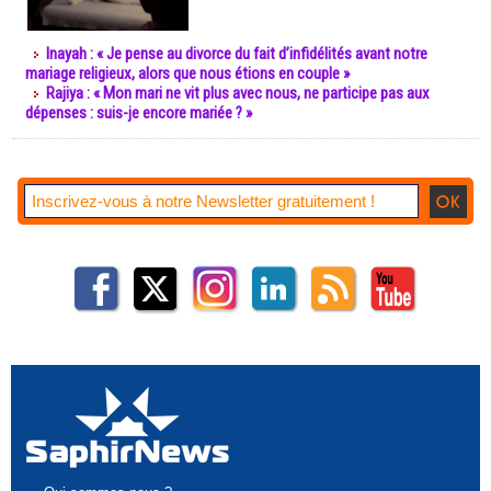
Inayah : « Je pense au divorce du fait d’infidélités avant notre
mariage religieux, alors que nous étions en couple »
Rajiya : « Mon mari ne vit plus avec nous, ne participe pas aux
dépenses : suis-je encore mariée ? »