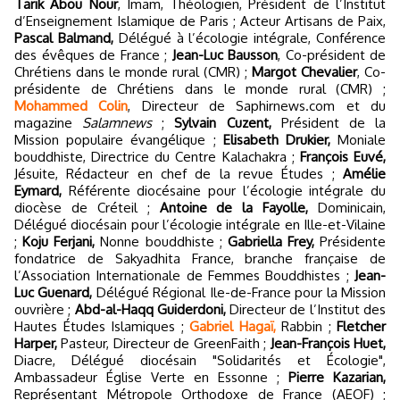
Tarik Abou Nour
, Imam, Théologien, Président de l’Institut
d’Enseignement Islamique de Paris ; Acteur Artisans de Paix,
Pascal Balmand,
Délégué à l’écologie intégrale, Conférence
des évêques de France ;
Jean-Luc Bausson
, Co-président de
Chrétiens dans le monde rural (CMR) ;
Margot Chevalier
, Co-
présidente de Chrétiens dans le monde rural (CMR) ;
Mohammed Colin
, Directeur de Saphirnews.com et du
magazine
Salamnews
;
Sylvain Cuzent,
Président de la
Mission populaire évangélique ;
Elisabeth Drukier,
Moniale
bouddhiste, Directrice du Centre Kalachakra ;
François Euvé,
Jésuite, Rédacteur en chef de la revue Études ;
Amélie
Eymard,
Référente diocésaine pour l’écologie intégrale du
diocèse de Créteil ;
Antoine de la Fayolle,
Dominicain,
Délégué diocésain pour l’écologie intégrale en Ille-et-Vilaine
;
Koju Ferjani,
Nonne bouddhiste ;
Gabriella Frey,
Présidente
fondatrice de Sakyadhita France, branche française de
l’Association Internationale de Femmes Bouddhistes ;
Jean-
Luc Guenard,
Délégué Régional Ile-de-France pour la Mission
ouvrière ;
Abd-al-Haqq Guiderdoni,
Directeur de l’Institut des
Hautes Études Islamiques ;
Gabriel Hagaï,
Rabbin ;
Fletcher
Harper,
Pasteur, Directeur de GreenFaith ;
Jean-François Huet,
Diacre, Délégué diocésain "Solidarités et Écologie",
Ambassadeur Église Verte en Essonne ;
Pierre Kazarian,
Représentant Métropole Orthodoxe de France (AEOF) ;