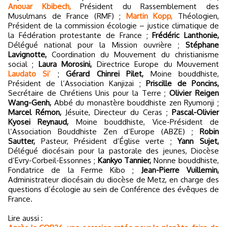
Anouar Kbibech,
Président du Rassemblement des
Musulmans de France (RMF) ;
Martin Kopp,
Théologien,
Président de la commission écologie – justice climatique de
la Fédération protestante de France ;
Frédéric Lanthonie,
Délégué national pour la Mission ouvrière ;
Stéphane
Lavignotte,
Coordination du Mouvement du christianisme
social ;
Laura Morosini,
Directrice Europe du Mouvement
Laudato Si’
;
Gérard Chinrei Pilet,
Moine bouddhiste,
Président de l’Association Kanjizai ;
Priscille de Poncins,
Secrétaire de Chrétiens Unis pour la Terre ;
Olivier Reigen
Wang-Genh,
Abbé du monastère bouddhiste zen Ryumonji ;
Marcel Rémon,
Jésuite, Directeur du Ceras ;
Pascal-Olivier
Kyosei Reynaud,
Moine bouddhiste, Vice-Président de
l’Association Bouddhiste Zen d’Europe (ABZE) ;
Robin
Sautter,
Pasteur, Président d’Église verte ;
Yann Sujet,
Délégué diocésain pour la pastorale des jeunes, Diocèse
d’Evry-Corbeil-Essonnes ;
Kankyo Tannier,
Nonne bouddhiste,
Fondatrice de la Ferme Kibo ;
Jean-Pierre Vuillemin,
Administrateur diocésain du diocèse de Metz, en charge des
questions d’écologie au sein de Conférence des évêques de
France.
Lire aussi :