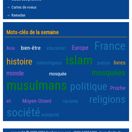
Cartes de voeux
Ramadan
Mots-clés de la semaine
France
Europe
bien-être
Asie
éducation
islam
histoire
livres
interreligieux
justice
mosquées
monde
mosquée
musulmans
politique
Proche
religions
et Moyen-Orient
racisme
société
solidarité