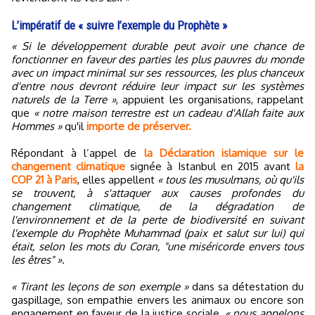
L’impératif de « suivre l’exemple du Prophète »
« Si le développement durable peut avoir une chance de
fonctionner en faveur des parties les plus pauvres du monde
avec un impact minimal sur ses ressources, les plus chanceux
d'entre nous devront réduire leur impact sur les systèmes
naturels de la Terre »
, appuient les organisations, rappelant
que
« notre maison terrestre est un cadeau d'Allah faite aux
Hommes »
qu'il
importe de préserver.
Répondant à l’appel de
la Déclaration islamique sur le
changement climatique
signée à Istanbul en 2015 avant
la
COP 21 à Paris
, elles appellent
« tous les musulmans, où qu'ils
se trouvent, à s'attaquer aux causes profondes du
changement climatique, de la dégradation de
l'environnement et de la perte de biodiversité en suivant
l'exemple du Prophète Muhammad (paix et salut sur lui) qui
était, selon les mots du Coran, "une miséricorde envers tous
les êtres" ».
« Tirant les leçons de son exemple »
dans sa détestation du
gaspillage, son empathie envers les animaux ou encore son
engagement en faveur de la justice sociale,
« nous appelons