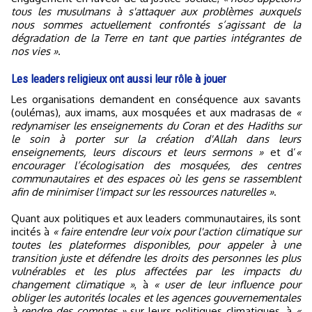
tous les musulmans à s'attaquer aux problèmes auxquels
nous sommes actuellement confrontés s’agissant de la
dégradation de la Terre en tant que parties intégrantes de
nos vies »
.
Les leaders religieux ont aussi leur rôle à jouer
Les organisations demandent en conséquence aux savants
(oulémas), aux imams, aux mosquées et aux madrasas de
«
redynamiser les enseignements du Coran et des Hadiths sur
le soin à porter sur la création d'Allah dans leurs
enseignements, leurs discours et leurs sermons »
et d’
«
encourager l’écologisation des mosquées, des centres
communautaires et des espaces où les gens se rassemblent
afin de minimiser l'impact sur les ressources naturelles »
.
Quant aux politiques et aux leaders communautaires, ils sont
incités à
« faire entendre leur voix pour l'action climatique sur
toutes les plateformes disponibles, pour appeler à une
transition juste et défendre les droits des personnes les plus
vulnérables et les plus affectées par les impacts du
changement climatique »
, à
« user de leur influence pour
obliger les autorités locales et les agences gouvernementales
à rendre des comptes »
sur leurs politiques climatiques, à
«