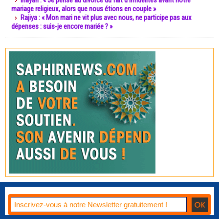
Inayah : « Je pense au divorce du fait d’infidélités avant notre
mariage religieux, alors que nous étions en couple »
Rajiya : « Mon mari ne vit plus avec nous, ne participe pas aux
dépenses : suis-je encore mariée ? »