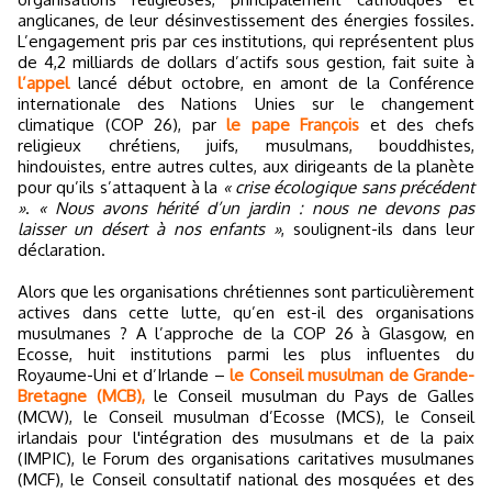
anglicanes, de leur désinvestissement des énergies fossiles.
L’engagement pris par ces institutions, qui représentent plus
de 4,2 milliards de dollars d’actifs sous gestion, fait suite à
l’appel
lancé début octobre, en amont de la Conférence
internationale des Nations Unies sur le changement
climatique (COP 26), par
le pape François
et des chefs
religieux chrétiens, juifs, musulmans, bouddhistes,
hindouistes, entre autres cultes, aux dirigeants de la planète
pour qu’ils s’attaquent à la
« crise écologique sans précédent
»
.
« Nous avons hérité d’un jardin : nous ne devons pas
laisser un désert à nos enfants »
, soulignent-ils dans leur
déclaration.
Alors que les organisations chrétiennes sont particulièrement
actives dans cette lutte, qu’en est-il des organisations
musulmanes ? A l’approche de la COP 26 à Glasgow, en
Ecosse, huit institutions parmi les plus influentes du
Royaume-Uni et d’Irlande –
le Conseil musulman de Grande-
Bretagne (MCB),
le Conseil musulman du Pays de Galles
(MCW), le Conseil musulman d’Ecosse (MCS), le Conseil
irlandais pour l'intégration des musulmans et de la paix
(IMPIC), le Forum des organisations caritatives musulmanes
(MCF), le Conseil consultatif national des mosquées et des