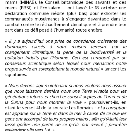
imams (MINAB), le Conseil britannique des savants et des
imams (BBSI) et EcoIsalam – ont lancé le 18 octobre une
déclaration commune inédite (plus bas) pour exhorter les
communautés musulmanes à s’engager davantage dans le
combat contre le réchauffement climatique et à prendre leur
part dans ce défi posé à l’humanité toute entière.
« Il y a aujourd’hui une prise de conscience croissante des
dommages causés à notre maison terrestre par le
changement climatique, la perte de la biodiversité et la
pollution induits par l'Homme. Ceci est corroboré par un
consensus scientifique selon lequel nous menaçons notre
propre survie en surexploitant le monde naturel »
, lancent les
signataires.
« Nous devons agir maintenant si nous voulons nous assurer
que nous laissons derrière nous une Terre vivable pour les
générations futures et chercher conseil auprès du Coran et de
la Sunna pour nous montrer la voie »
, poursuivent-ils, en
citant le verset 41 de la sourate Les Romains :
« La corruption
est apparue sur la terre et dans la mer à cause de ce que les
gens ont accompli de leurs propres mains ; afin qu'(Allah) leur
fasse goûter une partie de ce qu’ils ont œuvré ; peut-être
reviendront-ils vers Lui. »