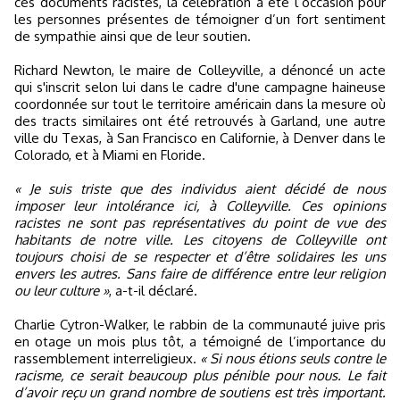
ces documents racistes, la célébration a été l’occasion pour
les personnes présentes de témoigner d’un fort sentiment
de sympathie ainsi que de leur soutien.
Richard Newton, le maire de Colleyville, a dénoncé un acte
qui s'inscrit selon lui dans le cadre d'une campagne haineuse
coordonnée sur tout le territoire américain dans la mesure où
des tracts similaires ont été retrouvés à Garland, une autre
ville du Texas, à San Francisco en Californie, à Denver dans le
Colorado, et à Miami en Floride.
« Je suis triste que des individus aient décidé de nous
imposer leur intolérance ici, à Colleyville. Ces opinions
racistes ne sont pas représentatives du point de vue des
habitants de notre ville. Les citoyens de Colleyville ont
toujours choisi de se respecter et d’être solidaires les uns
envers les autres. Sans faire de différence entre leur religion
ou leur culture »
, a-t-il déclaré.
Charlie Cytron-Walker, le rabbin de la communauté juive pris
en otage un mois plus tôt, a témoigné de l’importance du
rassemblement interreligieux.
« Si nous étions seuls contre le
racisme, ce serait beaucoup plus pénible pour nous. Le fait
d’avoir reçu un grand nombre de soutiens est très important.