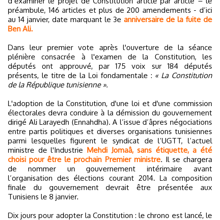
d’examiner le projet de Constitution article par article – le
préambule, 146 articles et plus de 200 amendements - d’ici
au 14 janvier, date marquant le 3e
anniversaire de la fuite de
Ben Ali.
Dans leur premier vote après l'ouverture de la séance
plénière consacrée à l'examen de la Constitution, les
députés ont approuvé, par 175 voix sur 184 députés
présents, le titre de la Loi fondamentale :
« La Constitution
de la République tunisienne »
.
L'adoption de la Constitution, d'une loi et d'une commission
électorales devra conduire à la démission du gouvernement
dirigé Ali Larayedh (Ennahdha). A l’issue d’âpres négociations
entre partis politiques et diverses organisations tunisiennes
parmi lesquelles figurent le syndicat de l’UGTT, l’actuel
ministre de l'Industrie
Mehdi Jomaâ, sans étiquette, a été
choisi pour être le prochain Premier ministre
. Il se chargera
de nommer un gouvernement intérimaire avant
l’organisation des élections courant 2014. La composition
finale du gouvernement devrait être présentée aux
Tunisiens le 8 janvier.
Dix jours pour adopter la Constitution : le chrono est lancé, le