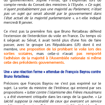
du gouvernement Sophie Primas, qui s’exprimait lors du
compte-rendu du Conseil des ministres à l’Elysée.
« Ce sujet,
n’ayant probablement pas une majorité au Parlement, n’était
pas un sujet qui serait abordé par le gouvernement dans
l’état actuel de la majorité parlementaire »
, a-t-elle indiqué
mercredi 8 janvier.
Ce n'est pas la première fois que Bruno Retailleau défend
l'extension de l'interdiction du voile en France. Du temps où
il siégeait au Sénat, il avait tenté plus d'une fois de faire
passer, avec le groupe Les Républicains (LR) dont il est
membre,
une proposition de loi prohibant le voile lors des
sorties scolaires
, mais celle-ci n'avait
pas remporté
l'adhésion de la majorité à l'Assemblée nationale ni même
celle des précédents gouvernements.
Une « une réaction ferme » attendue de François Bayrou contre
Bruno Retailleau
Précisons que François Bayrou ne s'est pas exprimé sur le
sujet. La sortie du ministre de l'Intérieur, qui entend par ses
propositions
« lutter contre l’islamisme des Frères musulmans
»
, a été vivement critiquée dans les rangs de la gauche.
« La
laïcité suppose la neutralité de ceux qui exercent un service