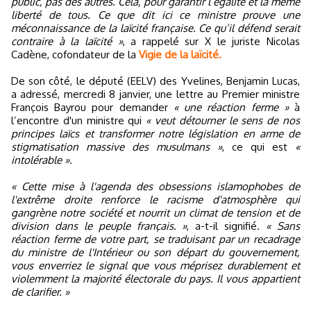
public, pas des autres. Cela, pour garantir l’égalité et la même
liberté de tous. Ce que dit ici ce ministre prouve une
méconnaissance de la laïcité française. Ce qu’il défend serait
contraire à la laïcité »
, a rappelé sur X le juriste Nicolas
Cadène, cofondateur de la
Vigie de la laïcité.
De son côté, le député (EELV) des Yvelines, Benjamin Lucas,
a adressé, mercredi 8 janvier, une lettre au Premier ministre
François Bayrou pour demander
« une réaction ferme »
à
l’encontre d'un ministre qui
« veut détourner le sens de nos
principes laïcs et transformer notre législation en arme de
stigmatisation massive des musulmans »
, ce qui est
«
intolérable »
.
« Cette mise à l'agenda des obsessions islamophobes de
l'extrême droite renforce le racisme d'atmosphère qui
gangrène notre société et nourrit un climat de tension et de
division dans le peuple français. »
, a-t-il signifié.
« Sans
réaction ferme de votre part, se traduisant par un recadrage
du ministre de l'Intérieur ou son départ du gouvernement,
vous enverriez le signal que vous méprisez durablement et
violemment la majorité électorale du pays. Il vous appartient
de clarifier. »