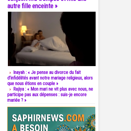
autre fille enceinte »
Inayah : « Je pense au divorce du fait
d’infidélités avant notre mariage religieux, alors
que nous étions en couple »
Rajiya : « Mon mari ne vit plus avec nous, ne
participe pas aux dépenses : suis-je encore
mariée ? »