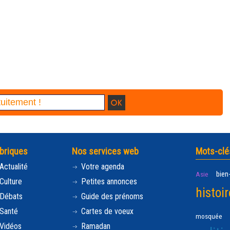
briques
Nos services web
Mots-clé
Actualité
Votre agenda
bien
Asie
Culture
Petites annonces
histoir
Débats
Guide des prénoms
Santé
Cartes de voeux
mosquée
Vidéos
Ramadan