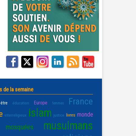
s de la semaine
France
Europe
-être
éducation
femmes
islam
e
monde
livres
interreligieux
justice
musulmans
mosquées