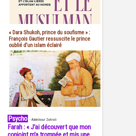
« Dara Shukoh, prince du soufisme » :
François Gautier ressuscite le prince
oublié d'un islam éclairé
Psycho
-
Abdelnour Zahrali
Farah : « J’ai découvert que mon
conjoint m’a trompée et mis une