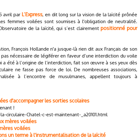
L’Express
5 avril par
, en dit long sur la vision de la laïcité prônée
les femmes voilées sont soumises à l'obligation de neutralité.
positionné pour
’Observatoire de la laïcité, qui s’est clairement
ion, François Hollande n'a jusque-là rien dit aux Français de son
st pas nécessaire de légiférer en faveur d’une interdiction du voile
ui a été à l’origine de l’interdiction, fait son œuvre à ses yeux dès
rculaire ne fasse pas force de loi. De nombreuses associations,
onnalisée à l’encontre de musulmanes, appellent toujours à
lées d'accompagner les sorties scolaires
tenant !
a-circulaire-Chatel-c-est-maintenant-_a20101.html
ux mères voilées
 mères voilées
ns un terme à l'instrumentalisation de la laïcité