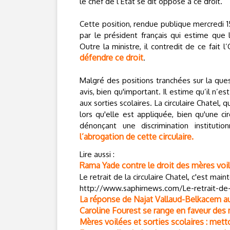
le chef de l’Etat se dit opposé à ce droit.
Cette position, rendue publique mercredi 1
par le président français qui estime que 
Outre la ministre, il contredit de ce fait l
défendre ce droit
.
Malgré des positions tranchées sur la quest
avis, bien qu'important. Il estime qu’il n’e
aux sorties scolaires. La circulaire Chatel, q
lors qu'elle est appliquée, bien qu'une ci
dénonçant une discrimination instituti
l’abrogation de cette circulaire.
Lire aussi :
Rama Yade contre le droit des mères voi
Le retrait de la circulaire Chatel, c'est main
http://www.saphirnews.com/Le-retrait-de-l
La réponse de Najat Vallaud-Belkacem a
Caroline Fourest se range en faveur des
Mères voilées et sorties scolaires : metto