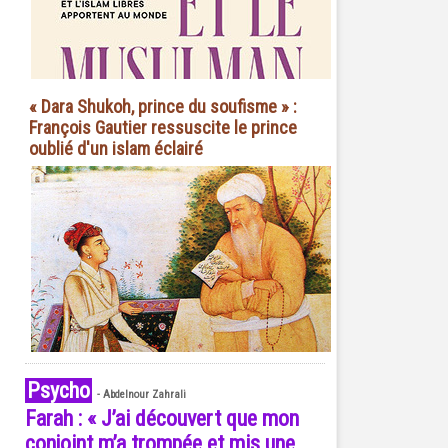
« Dara Shukoh, prince du soufisme » :
François Gautier ressuscite le prince
oublié d'un islam éclairé
Psycho
-
Abdelnour Zahrali
Farah : « J’ai découvert que mon
conjoint m’a trompée et mis une