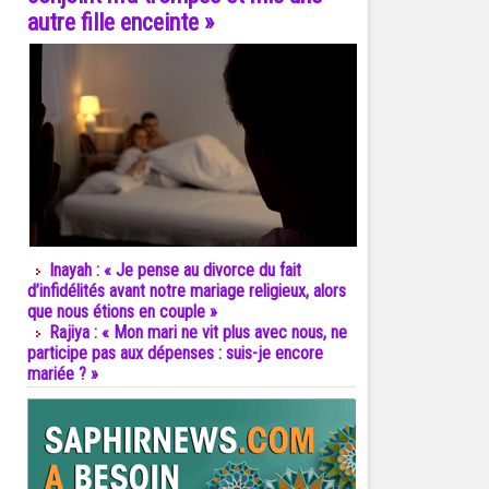
autre fille enceinte »
Inayah : « Je pense au divorce du fait
d’infidélités avant notre mariage religieux, alors
que nous étions en couple »
Rajiya : « Mon mari ne vit plus avec nous, ne
participe pas aux dépenses : suis-je encore
mariée ? »