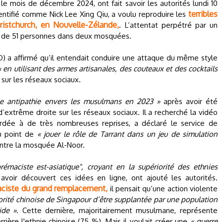
le mois de décembre 2024, ont fait savoir les autorités lundi 10
terribles
 identifié comme Nick Lee Xing Qiu, a voulu reproduire les
istchurch, en Nouvelle-Zélande,
. L’attentat perpétré par un
t de 51 personnes dans deux mosquées.
D) a affirmé qu’il entendait conduire une attaque du même style
« en utilisant des armes artisanales, des couteaux et des cocktails
t sur les réseaux sociaux.
 antipathie envers les musulmans en 2023 »
après avoir été
xtrême droite sur les réseaux sociaux. Il a recherché la vidéo
ardée à de très nombreuses reprises, a déclaré le service de
u point de
« jouer le rôle de Tarrant dans un jeu de simulation
ontre la mosquée Al-Noor.
rémaciste est-asiatique", croyant en la supériorité des ethnies
 avoir découvert ces idées en ligne, ont ajouté les autorités.
raciste du grand remplacement,
il pensait qu’une action violente
rité chinoise de Singapour d’être supplantée par une population
ide »
. Cette dernière, majoritairement musulmane, représente
rrière l'ethnie chinoise (75 %). Mais il voulait créer une
« guerre