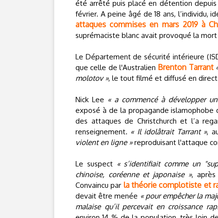
été arrêté puis placé en détention depuis 
février. A peine âgé de 18 ans, l’individu,
attaques commises en mars 2019 à Chr
suprémaciste blanc avait provoqué la mor
Le Département de sécurité intérieure (IS
Brenton Tarrant
que celle de l'Australien
molotov »
, le tout filmé et diffusé en direc
Nick Lee
« a commencé à développer une
exposé à de la propagande islamophobe d’e
des attaques de Christchurch et l’a reg
renseignement.
« Il idolâtrait Tarrant »
, a
violent en ligne »
reproduisant l'attaque c
Le suspect
« s’identifiait comme un "sup
chinoise, coréenne et japonaise »
, après
la théorie complotiste et 
Convaincu par
devait être menée
« pour empêcher la majo
malaise qu’il percevait en croissance rap
environ 14 % de la population, très loin de