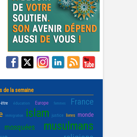
s de la semaine
France
Europe
-être
éducation
femmes
islam
e
monde
justice
livres
immigration
musulmans
mosquées