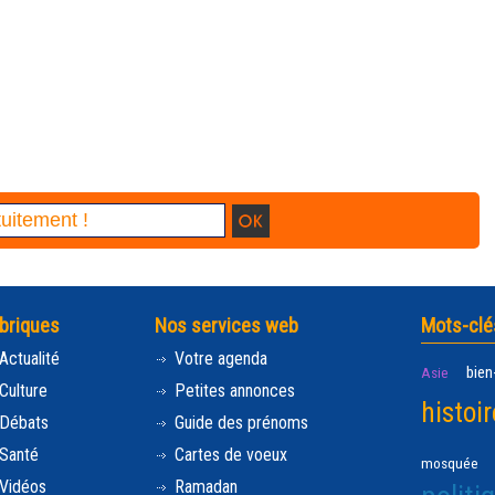
briques
Nos services web
Mots-clé
Actualité
Votre agenda
bien
Asie
Culture
Petites annonces
histoir
Débats
Guide des prénoms
Santé
Cartes de voeux
mosquée
Vidéos
Ramadan