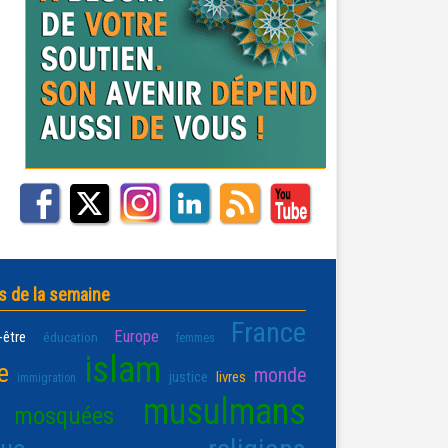
s de la semaine
France
Europe
-être
éducation
femmes
islam
e
monde
justice
livres
immigration
musulmans
mosquées