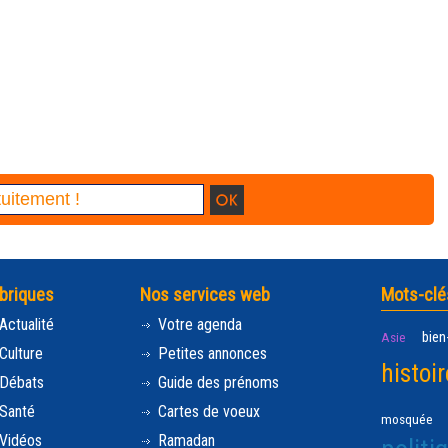
briques
Nos services web
Mots-clé
Actualité
Votre agenda
bien
Asie
Culture
Petites annonces
histoir
Débats
Guide des prénoms
Santé
Cartes de voeux
mosquée
Vidéos
Ramadan