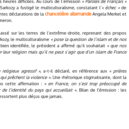
 heures difficiles. Au cours de l’émission
« Paroles de Français »
s Sarkozy a fustigé le multiculturalisme, constatant l’
« échec »
de
chancelière allemande
ntes déclarations de la
Angela Merkel et
meron.
chassé sur les terres de l’extrême-droite, reprenant des propos
kozy, le multiculturalisme
« pose la question de l’islam et de nos
 bien identifiée, le président a affirmé qu’il souhaitait
« que nos
leur religion mais qu’il ne peut s’agir que d’un islam de France
religieux agressif »
, a-t-il déclaré, en référence aux
« prières
qui prêchent la violence »
. Une rhétorique stigmatisante, dont la
ns cette affirmation :
« en France, on s’est trop préoccupé de
z de l’identité du pays qui accueillait »
. Bilan de l'émission : les
essortent plus déçus que jamais.