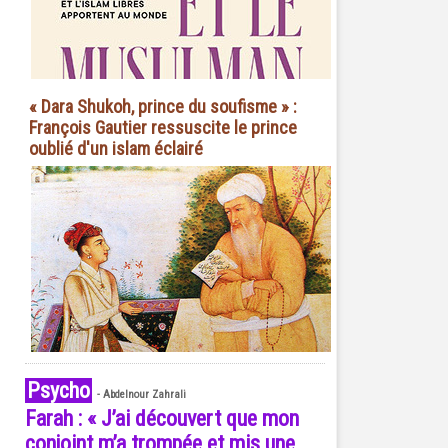
« Dara Shukoh, prince du soufisme » :
François Gautier ressuscite le prince
oublié d'un islam éclairé
Psycho
-
Abdelnour Zahrali
Farah : « J’ai découvert que mon
conjoint m’a trompée et mis une