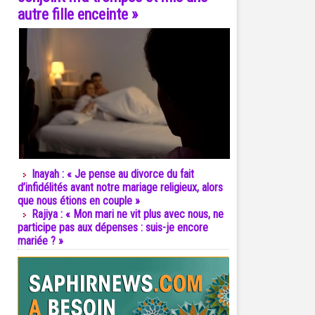
autre fille enceinte »
Inayah : « Je pense au divorce du fait
d’infidélités avant notre mariage religieux, alors
que nous étions en couple »
Rajiya : « Mon mari ne vit plus avec nous, ne
participe pas aux dépenses : suis-je encore
mariée ? »