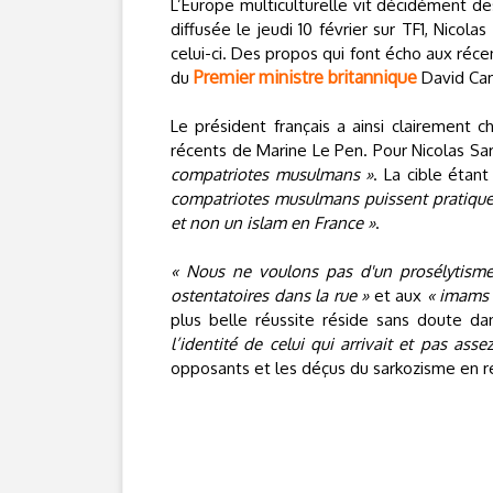
L’Europe multiculturelle vit décidément des
diffusée le jeudi 10 février sur TF1, Nicola
celui-ci. Des propos qui font écho aux réce
Premier ministre britannique
du
David Ca
Le président français a ainsi clairement 
récents de Marine Le Pen. Pour Nicolas Sar
compatriotes musulmans »
. La cible étant
compatriotes musulmans puissent pratiquer 
et non un islam en France »
.
« Nous ne voulons pas d'un prosélytisme 
ostentatoires dans la rue »
et aux
« imams 
plus belle réussite réside sans doute da
l’identité de celui qui arrivait et pas asse
opposants et les déçus du sarkozisme en r