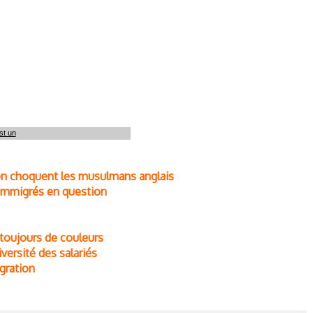
st un
ron choquent les musulmans anglais
 immigrés en question
 toujours de couleurs
versité des salariés
gration